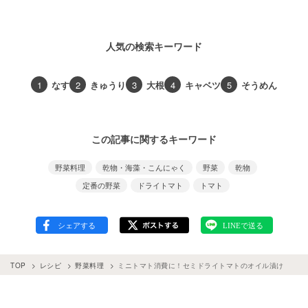
人気の検索キーワード
1
なす
2
きゅうり
3
大根
4
キャベツ
5
そうめん
この記事に関するキーワード
野菜料理
乾物・海藻・こんにゃく
野菜
乾物
定番の野菜
ドライトマト
トマト
TOP
レシピ
野菜料理
ミニトマト消費に！セミドライトマトのオイル漬け