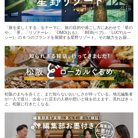
「旅を楽しくする」をテーマに、旅の目的や過ごし方にあわせて「星の
や」「界」「リゾナーレ」「OMO(おも)」「BEB(ベブ)」「LUCY(ルー
シー)」の 6 つのブランドを展開する星野リゾート。その魅力をお届け
する旅の連載。次の旅先探しのヒントにいかがですか？
松阪のまちを歩くと、まだ知らないおいしさが待っている。地元編集者
が一人で巡り、出会った店主の人柄や想いと味を伝えます。見ればきっ
と、松阪に行きたくなる。