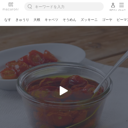
ログイン
メニュー
なす
きゅうり
大根
キャベツ
そうめん
ズッキーニ
ゴーヤ
ピーマ