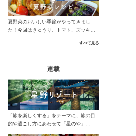
う！
夏野菜のおいしい季節がやってきまし
た！今回はきゅうり、トマト、ズッキー
ニなどを使ったレシピをご紹介します。
すべて見る
太陽の光をたっぷりあびた夏野菜は栄養
もたっぷり。美味しく食べてパワーチャ
ージしましょう♪
連載
「旅を楽しくする」をテーマに、旅の目
的や過ごし方にあわせて「星のや」
「界」「リゾナーレ」「OMO(おも)」「B