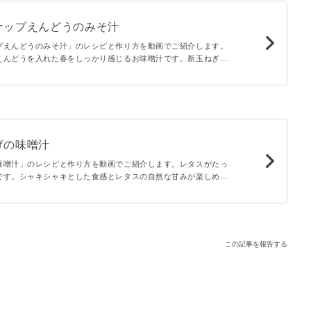
ナップえんどうのみそ汁
プえんどうのみそ汁」のレシピと作り方を動画でご紹介します。
えんどうを入れた春をしっかり感じるお味噌汁です。新玉ねぎの
んどうの鮮やかな緑が映えるひと品。和食の献立におすすめした
げの味噌汁
味噌汁」のレシピと作り方を動画でご紹介します。レタスがたっ
です。シャキシャキとした食感とレタスの自然な甘みが楽しめま
ことでコクのある仕上がりに。お好みで冷蔵庫にある野菜や他の
ジしてみてくださいね。
この記事を報告する