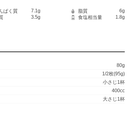
7.1g
6g
んぱく質
脂質
3.5g
1.8g
質
食塩相当量
80g
1/2枚(95g)
小さじ1杯
400cc
大さじ1杯