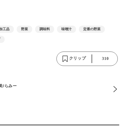
加工品
野菜
調味料
味噌汁
定番の野菜
げ
クリップ
310
麻美/らみー