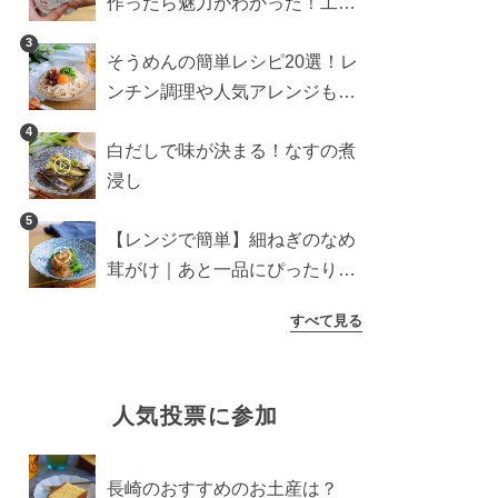
作ったら魅力がわかった！工程
10分の作り方
3
そうめんの簡単レシピ20選！レ
ンチン調理や人気アレンジも紹
介
4
白だしで味が決まる！なすの煮
浸し
5
【レンジで簡単】細ねぎのなめ
茸がけ｜あと一品にぴったり副
菜
すべて見る
人気投票に参加
長崎のおすすめのお土産は？