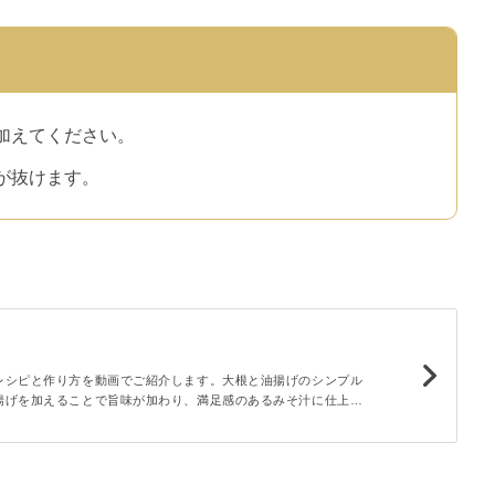
加えてください。
が抜けます。
レシピと作り方を動画でご紹介します。大根と油揚げのシンプル
揚げを加えることで旨味が加わり、満足感のあるみそ汁に仕上が
が引き立つやさしい味わいのみそ汁は晩ごはんの献立にはもちろ
めですよ。