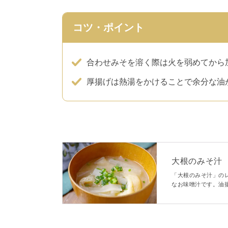
コツ・ポイント
合わせみそを溶く際は火を弱めてから
厚揚げは熱湯をかけることで余分な油
大根のみそ汁
「大根のみそ汁」の
なお味噌汁です。油
ります。大根の甘み
ん、朝食にもおすす