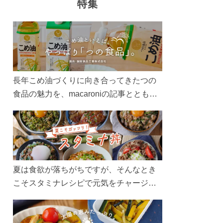
特集
長年こめ油づくりに向き合ってきたつの
食品の魅力を、macaroniの記事とともに
ご紹介します。レシピや活用術はもちろ
ん、製造現場や品質へのこだわりまで。
こめ油をもっと好きになるコンテンツを
ぜひお楽しみください。
夏は食欲が落ちがちですが、そんなとき
こそスタミナレシピで元気をチャージ！
お肉や夏野菜をたっぷり使う丼をガッツ
リ食べて、夏バテを吹き飛ばしましょ