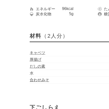
96kcal
エネルギー
た
5g
炭水化物
糖
材料
（2人分）
キャベツ
厚揚げ
だしの素
水
合わせみそ
下ごしらえ