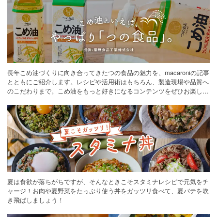
長年こめ油づくりに向き合ってきたつの食品の魅力を、macaroniの記事
とともにご紹介します。レシピや活用術はもちろん、製造現場や品質へ
のこだわりまで。こめ油をもっと好きになるコンテンツをぜひお楽しみ
ください。
夏は食欲が落ちがちですが、そんなときこそスタミナレシピで元気をチ
ャージ！お肉や夏野菜をたっぷり使う丼をガッツリ食べて、夏バテを吹
き飛ばしましょう！