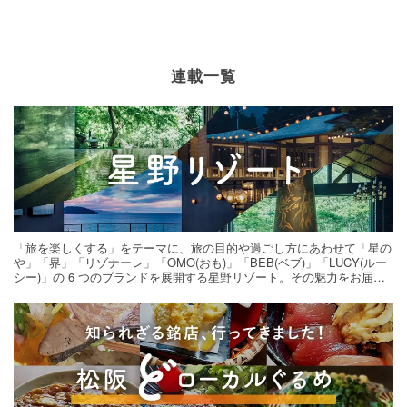
連載一覧
「旅を楽しくする」をテーマに、旅の目的や過ごし方にあわせて「星の
や」「界」「リゾナーレ」「OMO(おも)」「BEB(ベブ)」「LUCY(ルー
シー)」の 6 つのブランドを展開する星野リゾート。その魅力をお届け
する旅の連載。次の旅先探しのヒントにいかがですか？