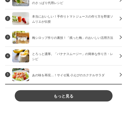
のさっぱり代用レシピ
本当においしい！手作りトマトジュースの作り方を野菜ソ
2
ムリエが伝授
梅シロップ作りの裏技！「残った梅」のおいしい活用方法
3
とろっと濃厚。「バナナスムージー」の簡単な作り方・レ
4
シピ
あの味を再現…！サイゼ風 小えびのカクテルサラダ
5
もっと見る