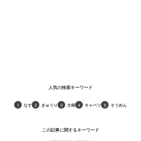
人気の検索キーワード
1
なす
2
きゅうり
3
大根
4
キャベツ
5
そうめん
この記事に関するキーワード