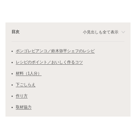
目次
小見出しも全て表示
ボンゴレビアンコ／鈴木弥平シェフのレシピ
レシピのポイント／おいしく作るコツ
材料（1人分）
下ごしらえ
作り方
取材協力