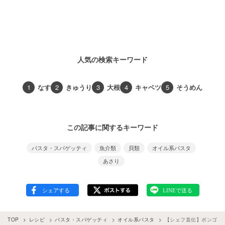
人気の検索キーワード
1
なす
2
きゅうり
3
大根
4
キャベツ
5
そうめん
この記事に関するキーワード
パスタ・スパゲッティ
魚介類
貝類
オイル系パスタ
あさり
TOP
レシピ
パスタ・スパゲッティ
オイル系パスタ
【シェフ直伝】ボンゴレ