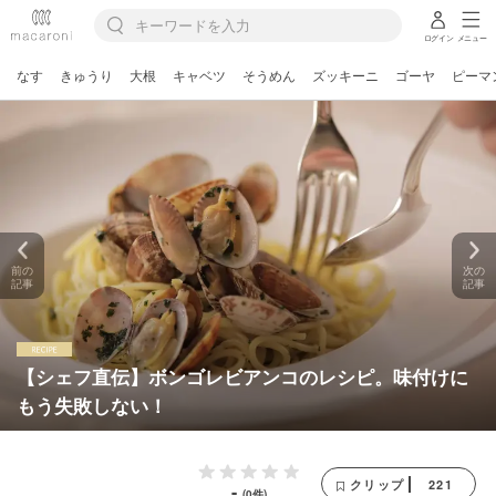
ログイン
メニュー
なす
きゅうり
大根
キャベツ
そうめん
ズッキーニ
ゴーヤ
ピーマ
前の
次の
記事
記事
【シェフ直伝】ボンゴレビアンコのレシピ。味付けに
もう失敗しない！
221
クリップ
-
(0件)