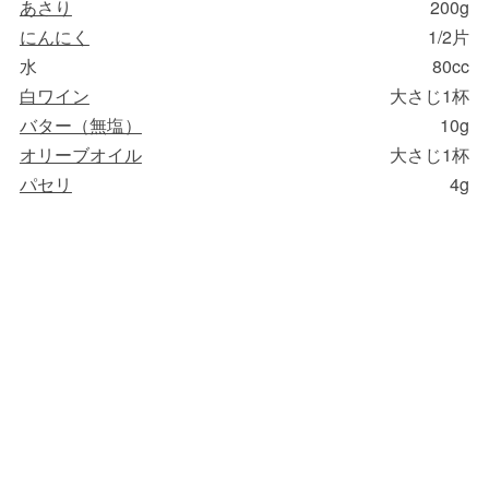
あさり
200g
にんにく
1/2片
水
80cc
白ワイン
大さじ1杯
バター（無塩）
10g
オリーブオイル
大さじ1杯
パセリ
4g