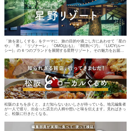
「旅を楽しくする」をテーマに、旅の目的や過ごし方にあわせて「星の
や」「界」「リゾナーレ」「OMO(おも)」「BEB(ベブ)」「LUCY(ルー
シー)」の 6 つのブランドを展開する星野リゾート。その魅力をお届け
する旅の連載。次の旅先探しのヒントにいかがですか？
松阪のまちを歩くと、まだ知らないおいしさが待っている。地元編集者
が一人で巡り、出会った店主の人柄や想いと味を伝えます。見ればきっ
と、松阪に行きたくなる。