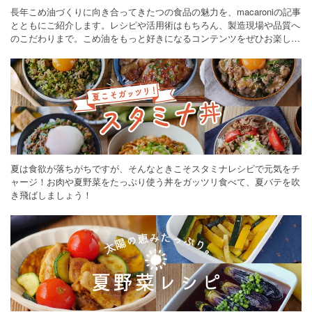
長年こめ油づくりに向き合ってきたつの食品の魅力を、macaroniの記事
とともにご紹介します。レシピや活用術はもちろん、製造現場や品質へ
のこだわりまで。こめ油をもっと好きになるコンテンツをぜひお楽しみ
ください。
夏は食欲が落ちがちですが、そんなときこそスタミナレシピで元気をチ
ャージ！お肉や夏野菜をたっぷり使う丼をガッツリ食べて、夏バテを吹
き飛ばしましょう！