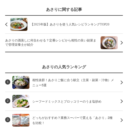
あさりに関する記事
【2025年版】あさりを使う人気レシピランキングTOP20
あさりの酒蒸しに何合わせる？定番レシピから相性の良い副菜ま
で管理栄養士が紹介
あさりの人気ランキング
相性抜群！あさりご飯に合う献立（主菜・副菜・汁物）メ
1
ニュー5選
シーフードミックスとブロッコリーのうま塩炒め
2
どっちがおすすめ？業務スーパーで賈える「あさり」2種
3
を比較！