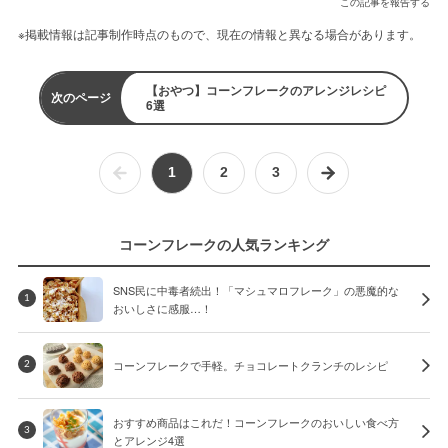
この記事を報告する
※掲載情報は記事制作時点のもので、現在の情報と異なる場合があります。
【おやつ】コーンフレークのアレンジレシピ
次のページ
6選
1
2
3
コーンフレークの人気ランキング
SNS民に中毒者続出！「マシュマロフレーク」の悪魔的な
1
おいしさに感服…！
コーンフレークで手軽。チョコレートクランチのレシピ
2
おすすめ商品はこれだ！コーンフレークのおいしい食べ方
3
とアレンジ4選