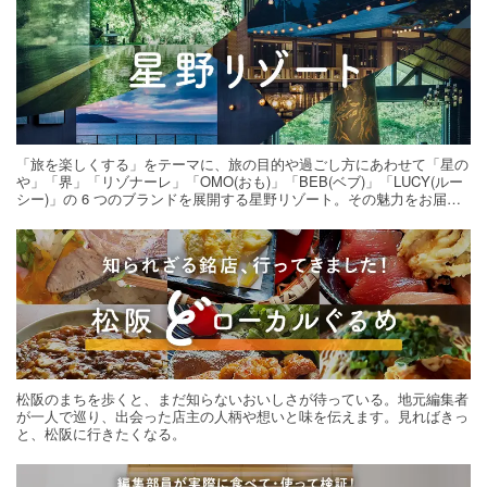
「旅を楽しくする」をテーマに、旅の目的や過ごし方にあわせて「星の
や」「界」「リゾナーレ」「OMO(おも)」「BEB(ベブ)」「LUCY(ルー
シー)」の 6 つのブランドを展開する星野リゾート。その魅力をお届け
する旅の連載。次の旅先探しのヒントにいかがですか？
松阪のまちを歩くと、まだ知らないおいしさが待っている。地元編集者
が一人で巡り、出会った店主の人柄や想いと味を伝えます。見ればきっ
と、松阪に行きたくなる。