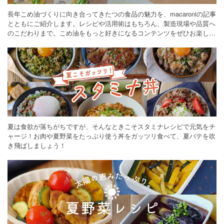
長年こめ油づくりに向き合ってきたつの食品の魅力を、macaroniの記事
とともにご紹介します。レシピや活用術はもちろん、製造現場や品質へ
のこだわりまで。こめ油をもっと好きになるコンテンツをぜひお楽しみ
ください。
夏は食欲が落ちがちですが、そんなときこそスタミナレシピで元気をチ
ャージ！お肉や夏野菜をたっぷり使う丼をガッツリ食べて、夏バテを吹
き飛ばしましょう！