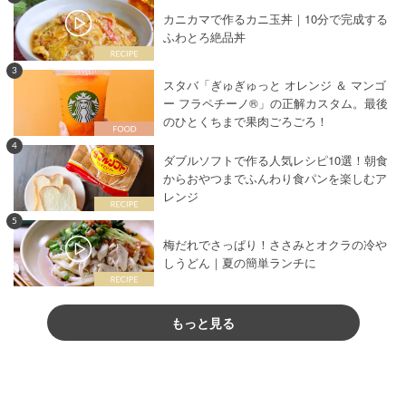
カニカマで作るカニ玉丼｜10分で完成する
ふわとろ絶品丼
3
スタバ「ぎゅぎゅっと オレンジ ＆ マンゴ
ー フラペチーノ®」の正解カスタム。最後
のひとくちまで果肉ごろごろ！
4
ダブルソフトで作る人気レシピ10選！朝食
からおやつまでふんわり食パンを楽しむア
レンジ
5
梅だれでさっぱり！ささみとオクラの冷や
しうどん｜夏の簡単ランチに
もっと見る