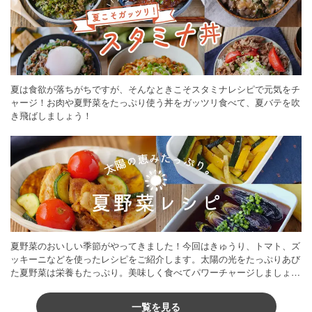
夏は食欲が落ちがちですが、そんなときこそスタミナレシピで元気をチ
ャージ！お肉や夏野菜をたっぷり使う丼をガッツリ食べて、夏バテを吹
き飛ばしましょう！
夏野菜のおいしい季節がやってきました！今回はきゅうり、トマト、ズ
ッキーニなどを使ったレシピをご紹介します。太陽の光をたっぷりあび
た夏野菜は栄養もたっぷり。美味しく食べてパワーチャージしましょう
♪
一覧を見る