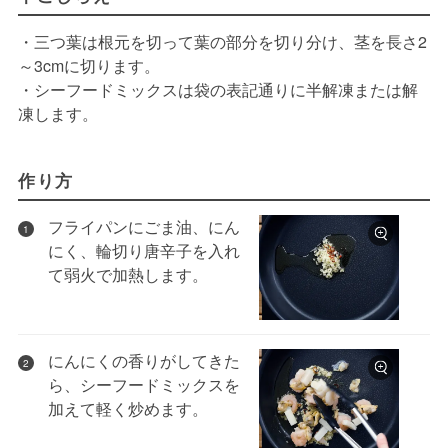
・三つ葉は根元を切って葉の部分を切り分け、茎を長さ2
～3cmに切ります。
・シーフードミックスは袋の表記通りに半解凍または解
凍します。
作り方
フライパンにごま油、にん
1
にく、輪切り唐辛子を入れ
て弱火で加熱します。
にんにくの香りがしてきた
2
ら、シーフードミックスを
加えて軽く炒めます。