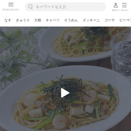
ログイン
メニュー
なす
きゅうり
大根
キャベツ
そうめん
ズッキーニ
ゴーヤ
ピーマ