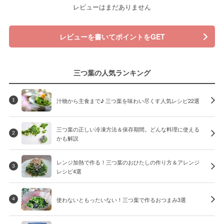
レビューはまだありません
レビューを書いてポイントをGET
三つ葉の人気ランキング
汁物から主食まで♪ 三つ葉を味わい尽くす人気レシピ22選
1
三つ葉の正しい冷凍方法＆保存期間。どんな料理に使える
2
かも解説
レンジ加熱で作る！三つ葉のおひたしの作り方＆アレンジ
3
レシピ4選
使わないともったいない！三つ葉で作るおつまみ3選
4