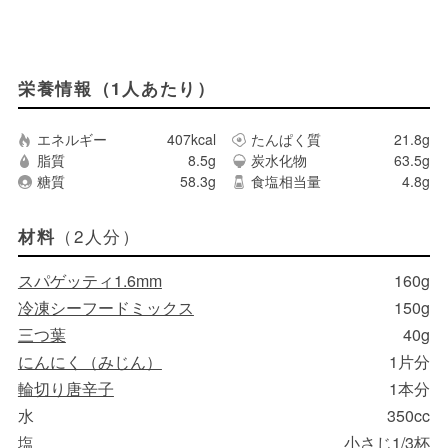
栄養情報（1人あたり）
エネルギー
407kcal
たんぱく質
21.8g
脂質
8.5g
炭水化物
63.5g
糖質
58.3g
食塩相当量
4.8g
（2人分）
材料
スパゲッティ1.6mm
160g
冷凍シーフードミックス
150g
三つ葉
40g
にんにく（みじん）
1片分
輪切り唐辛子
1本分
水
350cc
塩
小さじ1/3杯