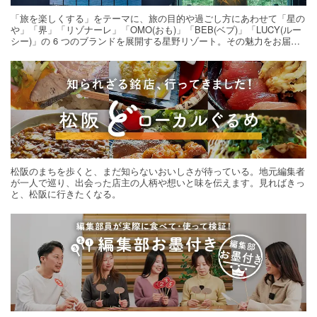
「旅を楽しくする」をテーマに、旅の目的や過ごし方にあわせて「星の
や」「界」「リゾナーレ」「OMO(おも)」「BEB(ベブ)」「LUCY(ルー
シー)」の 6 つのブランドを展開する星野リゾート。その魅力をお届け
する旅の連載。次の旅先探しのヒントにいかがですか？
松阪のまちを歩くと、まだ知らないおいしさが待っている。地元編集者
が一人で巡り、出会った店主の人柄や想いと味を伝えます。見ればきっ
と、松阪に行きたくなる。