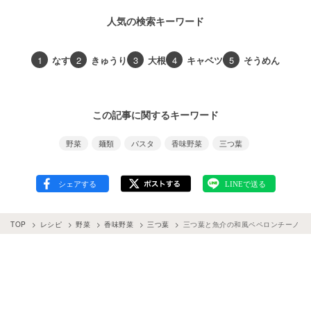
人気の検索キーワード
1
なす
2
きゅうり
3
大根
4
キャベツ
5
そうめん
この記事に関するキーワード
野菜
麺類
パスタ
香味野菜
三つ葉
TOP
レシピ
野菜
香味野菜
三つ葉
三つ葉と魚介の和風ペペロンチーノ