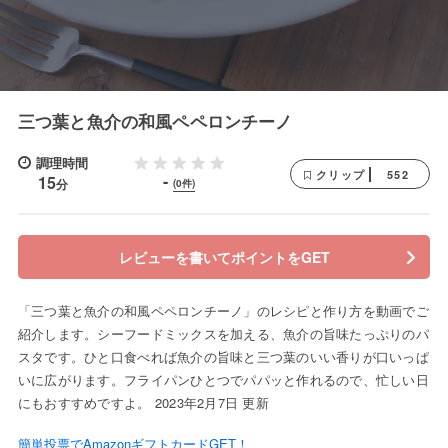
三つ葉と魚介の和風ペペロンチーノ
調理時間
552
クリップ
-
15
分
(0件)
レビューを書いてポイントをGET
「三つ葉と魚介の和風ペペロンチーノ」のレシピと作り方を動画でご
紹介します。シーフードミックスを加える、魚介の旨味たっぷりのパ
スタです。ひと口食べれば魚介の旨味と三つ葉のいい香りが口いっぱ
いに広がります。フライパンひとつでパパッと作れるので、忙しい日
にもおすすめですよ。 2023年2月7日 更新
簡単投票でAmazonギフトカードGET！