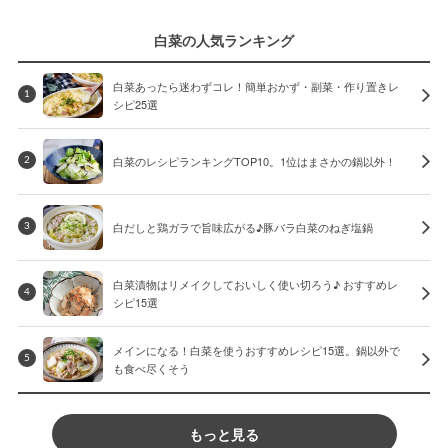
白菜の人気ランキング
白菜あったら迷わずコレ！簡単おかず・副菜・作り置きレ
1
シピ25選
白菜のレシピランキングTOP10。1位はまさかの鍋以外！
2
白だしと鶏ガラで旨味広がる♪豚バラ白菜のねぎ塩鍋
3
白菜漬物はリメイクしておいしく使い切ろう♪ おすすめレ
4
シピ15選
メインになる！白菜を使うおすすめレシピ15選。鍋以外で
5
も食べ尽くそう
もっと見る