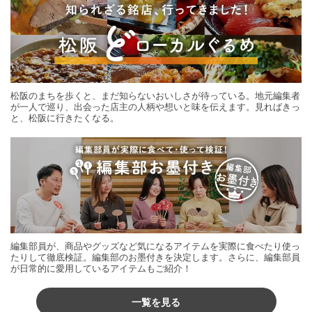
松阪のまちを歩くと、まだ知らないおいしさが待っている。地元編集者
が一人で巡り、出会った店主の人柄や想いと味を伝えます。見ればきっ
と、松阪に行きたくなる。
編集部員が、商品やグッズなど気になるアイテムを実際に食べたり使っ
たりして徹底検証。編集部のお墨付きを決定します。さらに、編集部員
が日常的に愛用しているアイテムもご紹介！
一覧を見る