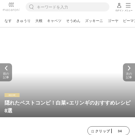
ログイン
メニュー
なす
きゅうり
大根
キャベツ
そうめん
ズッキーニ
ゴーヤ
ピーマ
前の
次の
記事
記事
隠れたベストコンビ！白菜×エリンギのおすすめレシピ
8選
34
クリップ