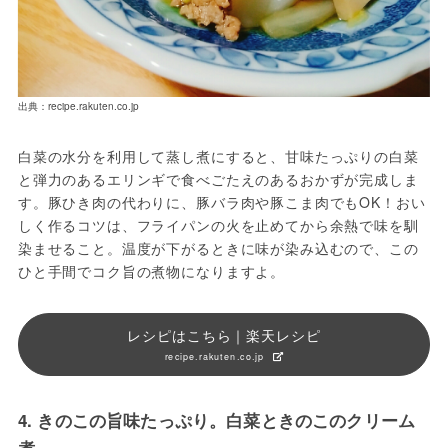
出典：recipe.rakuten.co.jp
白菜の水分を利用して蒸し煮にすると、甘味たっぷりの白菜
と弾力のあるエリンギで食べごたえのあるおかずが完成しま
す。豚ひき肉の代わりに、豚バラ肉や豚こま肉でもOK！おい
しく作るコツは、フライパンの火を止めてから余熱で味を馴
染ませること。温度が下がるときに味が染み込むので、この
ひと手間でコク旨の煮物になりますよ。
レシピはこちら｜楽天レシピ
recipe.rakuten.co.jp
4. きのこの旨味たっぷり。白菜ときのこのクリーム
煮