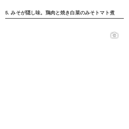
5. みそが隠し味。鶏肉と焼き白菜のみそトマト煮