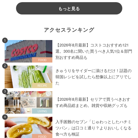
もっと見る
アクセスランキング
1
【2026年8月最新】コストコおすすめ121
選。300名に聞いた買うべき人気1位＆部門
別おすすめ商品も
2
きゅうりをサイダーに漬けるだけ！話題の
韓国レシピを試したら想像以上にアリでし
た
3
【2026年8月最新】セリアで買うべきおす
すめ商品総まとめ。雑貨や収納グッズも
4
入手困難のセブン「じゅわっとしたハチミ
ツパン」は口コミ通り？よりおいしくなる
食べ方も検証