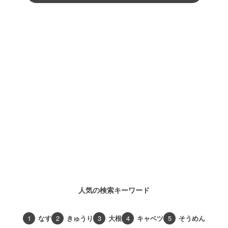
人気の検索キーワード
1
なす
2
きゅうり
3
大根
4
キャベツ
5
そうめん