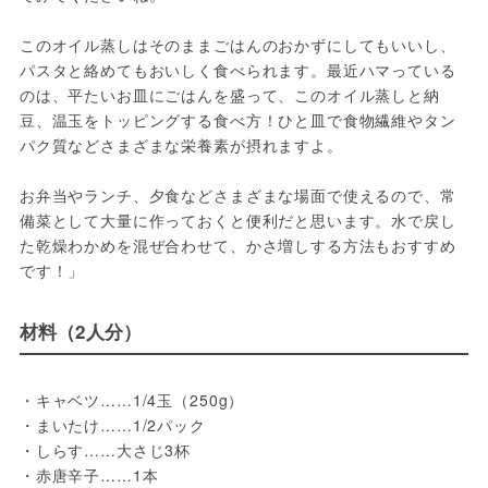
このオイル蒸しはそのままごはんのおかずにしてもいいし、
パスタと絡めてもおいしく食べられます。最近ハマっている
のは、平たいお皿にごはんを盛って、このオイル蒸しと納
豆、温玉をトッピングする食べ方！ひと皿で食物繊維やタン
パク質などさまざまな栄養素が摂れますよ。
お弁当やランチ、夕食などさまざまな場面で使えるので、常
備菜として大量に作っておくと便利だと思います。水で戻し
た乾燥わかめを混ぜ合わせて、かさ増しする方法もおすすめ
です！」
材料（2人分）
・キャベツ……1/4玉（250g）
・まいたけ……1/2パック
・しらす……大さじ3杯
・赤唐辛子……1本