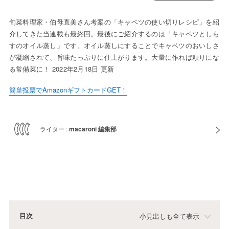
旬菜料理家・伯母直美さん考案の「キャベツの使い切りレシピ」を紹
介してきた当連載も最終回。最後にご紹介するのは「キャベツとしら
すのオイル蒸し」です。オイル蒸しにすることでキャベツのおいしさ
が凝縮されて、旨味たっぷりに仕上がります。大量に作れば頼りにな
る常備菜に！ 2022年2月18日 更新
簡単投票でAmazonギフトカードGET！
ライター :
macaroni 編集部
目次
小見出しも全て表示