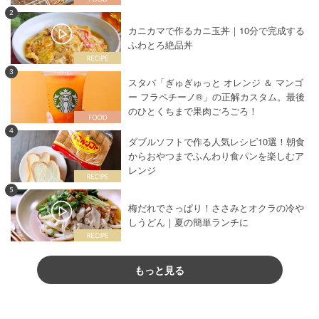
2
カニカマで作るカニ玉丼｜10分で完成する
ふわとろ絶品丼
3
スタバ「ぎゅぎゅっと オレンジ ＆ マンゴ
ー フラペチーノ®」の正解カスタム。最後
のひとくちまで果肉ごろごろ！
4
ダブルソフトで作る人気レシピ10選！朝食
からおやつまでふんわり食パンを楽しむア
レンジ
5
梅だれでさっぱり！ささみとオクラの冷や
しうどん｜夏の簡単ランチに
もっと見る