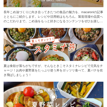
長年こめ油づくりに向き合ってきたつの食品の魅力を、macaroniの記事
とともにご紹介します。レシピや活用術はもちろん、製造現場や品質へ
のこだわりまで。こめ油をもっと好きになるコンテンツをぜひお楽しみ
ください。
夏は食欲が落ちがちですが、そんなときこそスタミナレシピで元気をチ
ャージ！お肉や夏野菜をたっぷり使う丼をガッツリ食べて、夏バテを吹
き飛ばしましょう！