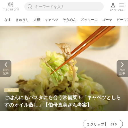
ログイン
メニュー
なす
きゅうり
大根
キャベツ
そうめん
ズッキーニ
ゴーヤ
ピーマ
前の
次の
記事
記事
ごはんにもパスタにも合う常備菜！「キャベツとしら
すのオイル蒸し」【伯母直美さん考案】
590
クリップ