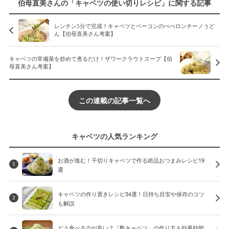
伯母直美さんの「キャベツの使い切りレシピ」に関する記事
レンチン5分で完成！キャベツとベーコンのぺぺロンチーノうど
ん【伯母直美さん考案】
キャベツの常備菜を炒めて煮るだけ！ザワークラウトスープ【伯
母直美さん考案】
この連載の記事一覧へ
キャベツの人気ランキング
お酒が進む！千切りキャベツで作る絶品おつまみレシピ19
1
選
キャベツの作り置きレシピ34選！日持ち目安や保存のコツ
2
も解説
どう食べるのが良い？「酢キャベツ」の作り方＆効果効能