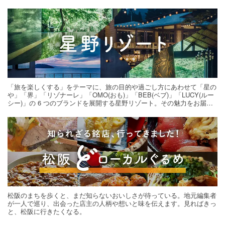
「旅を楽しくする」をテーマに、旅の目的や過ごし方にあわせて「星の
や」「界」「リゾナーレ」「OMO(おも)」「BEB(ベブ)」「LUCY(ルー
シー)」の 6 つのブランドを展開する星野リゾート。その魅力をお届け
する旅の連載。次の旅先探しのヒントにいかがですか？
松阪のまちを歩くと、まだ知らないおいしさが待っている。地元編集者
が一人で巡り、出会った店主の人柄や想いと味を伝えます。見ればきっ
と、松阪に行きたくなる。