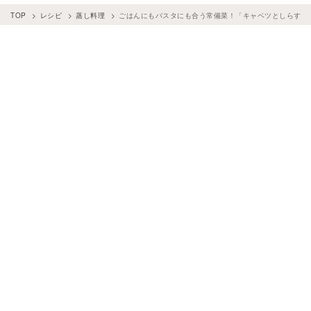
TOP
レシピ
蒸し料理
ごはんにもパスタにも合う常備菜！「キャベツとしらすの