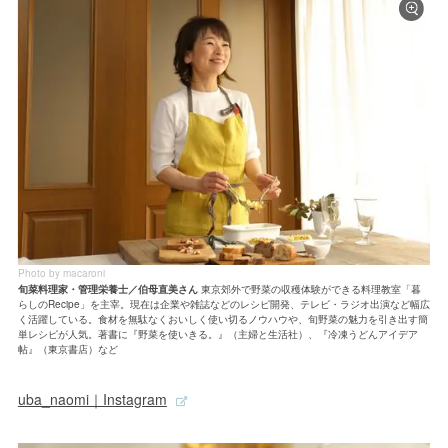
Photo by macaroni
旬菜料理家・管理栄養士／伯母直美さん
東京郊外で野菜の収穫体験ができる料理教室「暮
らしのRecipe」を主宰。現在は企業や雑誌などのレシピ開発、テレビ・ラジオ出演など幅広
く活躍している。食材を無駄なくおいしく使い切るノウハウや、旬野菜の魅力を引き出す簡
単レシピが人気。著書に『野菜を使いきる。』（主婦と生活社）、『冷凍うどんアイデア
帖』（東京書店）など
uba_naomi｜Instagram