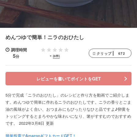
めんつゆで簡単！ニラのおひたし
調理時間
672
クリップ
-
5
分
(0件)
レビューを書いてポイントをGET
5分で完成「ニラのおひたし」のレシピと作り方を動画でご紹介しま
す。めんつゆで簡単に作れるニラのおひたしです。ニラの香りとごま
油の風味がよく合い、おつまみにもぴったりなひと品ですよ♪卵黄を
トッピングするとまろやかな味わいになり、箸がすすむのでおすすめ
です。 2022年3月8日 更新
簡単投票でAmazonギフトカードGET！