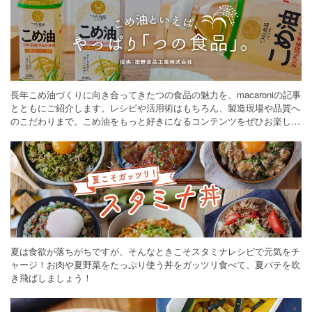
長年こめ油づくりに向き合ってきたつの食品の魅力を、macaroniの記事
とともにご紹介します。レシピや活用術はもちろん、製造現場や品質へ
のこだわりまで。こめ油をもっと好きになるコンテンツをぜひお楽しみ
ください。
夏は食欲が落ちがちですが、そんなときこそスタミナレシピで元気をチ
ャージ！お肉や夏野菜をたっぷり使う丼をガッツリ食べて、夏バテを吹
き飛ばしましょう！