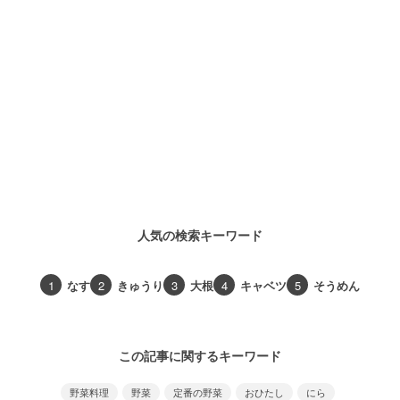
人気の検索キーワード
1
なす
2
きゅうり
3
大根
4
キャベツ
5
そうめん
この記事に関するキーワード
野菜料理
野菜
定番の野菜
おひたし
にら