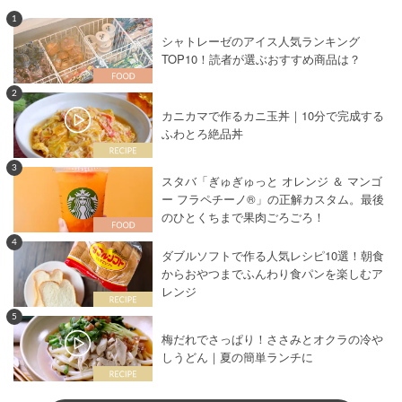
1
シャトレーゼのアイス人気ランキング
TOP10！読者が選ぶおすすめ商品は？
2
カニカマで作るカニ玉丼｜10分で完成する
ふわとろ絶品丼
3
スタバ「ぎゅぎゅっと オレンジ ＆ マンゴ
ー フラペチーノ®」の正解カスタム。最後
のひとくちまで果肉ごろごろ！
4
ダブルソフトで作る人気レシピ10選！朝食
からおやつまでふんわり食パンを楽しむア
レンジ
5
梅だれでさっぱり！ささみとオクラの冷や
しうどん｜夏の簡単ランチに