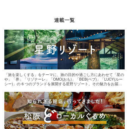
連載一覧
「旅を楽しくする」をテーマに、旅の目的や過ごし方にあわせて「星の
や」「界」「リゾナーレ」「OMO(おも)」「BEB(ベブ)」「LUCY(ルー
シー)」の 6 つのブランドを展開する星野リゾート。その魅力をお届け
する旅の連載。次の旅先探しのヒントにいかがですか？