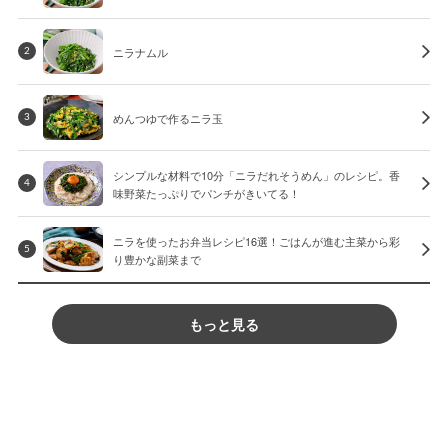
ニラナムル
2
めんつゆで作るニラ玉
3
シンプルな材料で10分「ニラだれそうめん」のレシピ。香
4
味野菜たっぷりでパンチがきいてる！
ニラを使ったお弁当レシピ16選！ごはんが進む主菜から彩
5
り豊かな副菜まで
もっと見る