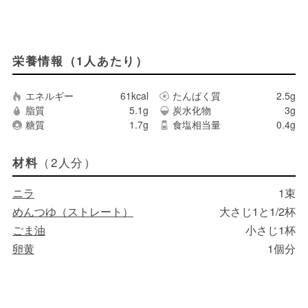
栄養情報（1人あたり）
エネルギー
61kcal
たんぱく質
2.5g
脂質
5.1g
炭水化物
3g
糖質
1.7g
食塩相当量
0.4g
（2人分）
材料
ニラ
1束
めんつゆ（ストレート）
大さじ1と1/2杯
ごま油
小さじ1杯
卵黄
1個分