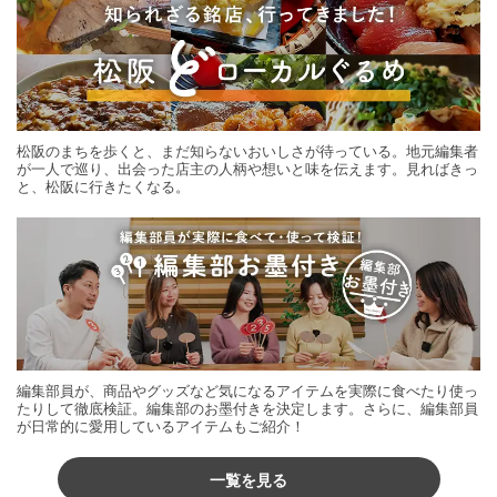
松阪のまちを歩くと、まだ知らないおいしさが待っている。地元編集者
が一人で巡り、出会った店主の人柄や想いと味を伝えます。見ればきっ
と、松阪に行きたくなる。
編集部員が、商品やグッズなど気になるアイテムを実際に食べたり使っ
たりして徹底検証。編集部のお墨付きを決定します。さらに、編集部員
が日常的に愛用しているアイテムもご紹介！
一覧を見る