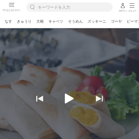
ログイン
メニュー
なす
きゅうり
大根
キャベツ
そうめん
ズッキーニ
ゴーヤ
ピーマ