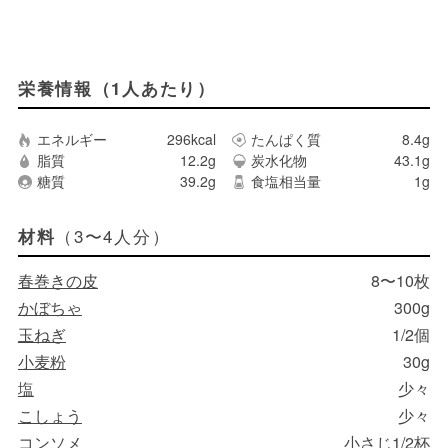
栄養情報（1人あたり）
エネルギー
296kcal
たんぱく質
8.4g
脂質
12.2g
炭水化物
43.1g
糖質
39.2g
食塩相当量
1g
（3〜4人分）
材料
春巻きの皮
8〜10枚
かぼちゃ
300g
玉ねぎ
1/2個
小麦粉
30g
塩
少々
こしょう
少々
コンソメ
小さじ1/2杯