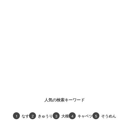
人気の検索キーワード
1
なす
2
きゅうり
3
大根
4
キャベツ
5
そうめん