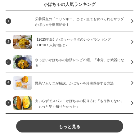
かぼちゃの人気ランキング
栄養満点の「コリンキー」とは？生でも食べられるサラダ
1
かぼちゃを徹底紹介！
【2025年版】かぼちゃサラダのレシピランキング
2
TOP10！人気1位は？
水っぽいかぼちゃの救済レシピ20選。「水分」が武器にな
3
る！
野菜ソムリエが解説。かぼちゃを冷凍保存する方法
4
力いらずでスパン！かぼちゃの切り方に「もう怖くない」
5
「もっと早く知りたかった」
もっと見る