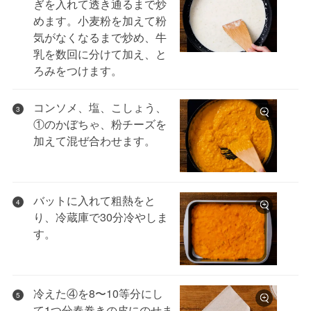
ぎを入れて透き通るまで炒
めます。小麦粉を加えて粉
気がなくなるまで炒め、牛
乳を数回に分けて加え、と
ろみをつけます。
コンソメ、塩、こしょう、
3
①のかぼちゃ、粉チーズを
加えて混ぜ合わせます。
バットに入れて粗熱をと
4
り、冷蔵庫で30分冷やしま
す。
冷えた④を8〜10等分にし
5
て1つ分春巻きの皮にのせま