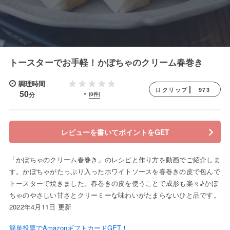
トースターでお手軽！かぼちゃのクリーム春巻き
調理時間
973
クリップ
-
50
分
(0件)
レビューを書いてポイントをGET
「かぼちゃのクリーム春巻き」のレシピと作り方を動画でご紹介しま
す。かぼちゃがたっぷり入ったホワイトソースを春巻きの皮で包んで
トースターで焼きました。春巻きの皮を使うことで成形も楽々♪かぼ
ちゃのやさしい甘さとクリーミーな味わいがたまらないひと品です。
2022年4月11日 更新
簡単投票でAmazonギフトカードGET！