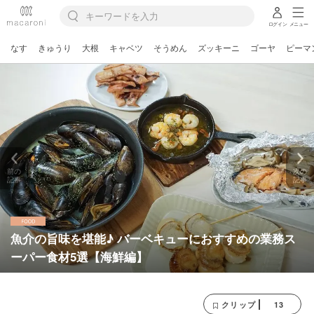
ログイン
メニュー
なす
きゅうり
大根
キャベツ
そうめん
ズッキーニ
ゴーヤ
ピーマ
前の
次の
記事
記事
魚介の旨味を堪能♪ バーベキューにおすすめの業務ス
ーパー食材5選【海鮮編】
13
クリップ