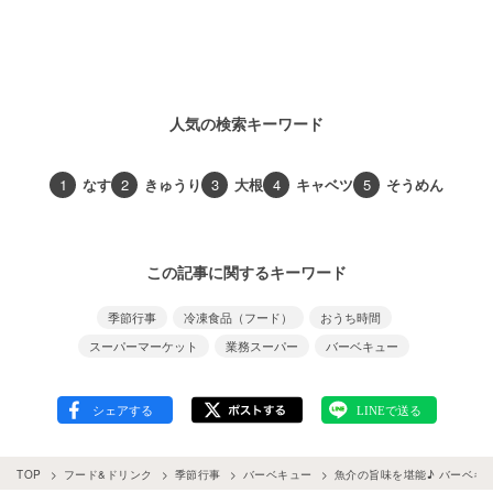
人気の検索キーワード
1
なす
2
きゅうり
3
大根
4
キャベツ
5
そうめん
この記事に関するキーワード
季節行事
冷凍食品（フード）
おうち時間
スーパーマーケット
業務スーパー
バーベキュー
TOP
フード&ドリンク
季節行事
バーベキュー
魚介の旨味を堪能♪ バーベキ