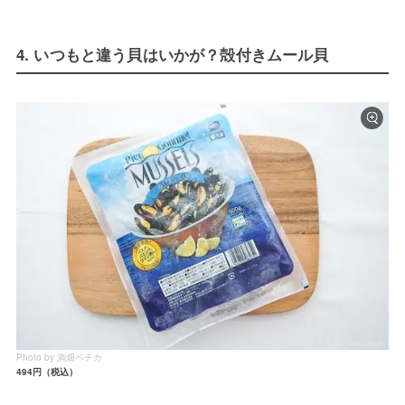
4. いつもと違う貝はいかが？殻付きムール貝
Photo by 満畑ペチカ
494円（税込）