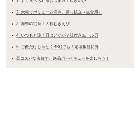
1. すぐ食べられるおつまみ！焼きいか
2. 大粒でボリューム満点。蒸し帆立（生食用）
3. 海鮮の定番！大粒むきえび
4. いつもと違う貝はいかが？殻付きムール貝
5. ご飯だけじゃなくBBQでも！定塩銀鮭切身
高コスパな海鮮で、絶品バーベキューを楽しもう！