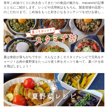
長年こめ油づくりに向き合ってきたつの食品の魅力を、macaroniの記事
とともにご紹介します。レシピや活用術はもちろん、製造現場や品質へ
のこだわりまで。こめ油をもっと好きになるコンテンツをぜひお楽しみ
ください。
夏は食欲が落ちがちですが、そんなときこそスタミナレシピで元気をチ
ャージ！お肉や夏野菜をたっぷり使う丼をガッツリ食べて、夏バテを吹
き飛ばしましょう！