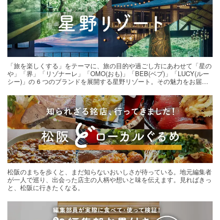
「旅を楽しくする」をテーマに、旅の目的や過ごし方にあわせて「星の
や」「界」「リゾナーレ」「OMO(おも)」「BEB(ベブ)」「LUCY(ルー
シー)」の 6 つのブランドを展開する星野リゾート。その魅力をお届け
する旅の連載。次の旅先探しのヒントにいかがですか？
松阪のまちを歩くと、まだ知らないおいしさが待っている。地元編集者
が一人で巡り、出会った店主の人柄や想いと味を伝えます。見ればきっ
と、松阪に行きたくなる。