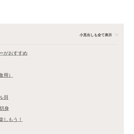
小見出しも全て表示
ーがおすすめ
生食用）
ル貝
鮭切身
楽しもう！