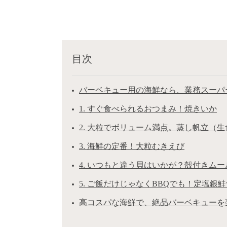
目次
バーベキュー用の海鮮なら、業務スーパ
1. すぐ食べられるおつまみ！焼きいか
2. 大粒でボリューム満点。蒸し帆立（
3. 海鮮の定番！大粒むきえび
4. いつもと違う貝はいかが？殻付きムー
5. ご飯だけじゃなくBBQでも！定塩銀
高コスパな海鮮で、絶品バーベキューを