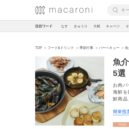
注目ワード
なす
きゅうり
大根
キャベツ
そ
TOP
フード&ドリンク
季節行事
バーベキュー
魚
魚介
5選
お肉バ
海鮮を
鮮商品
簡単投票