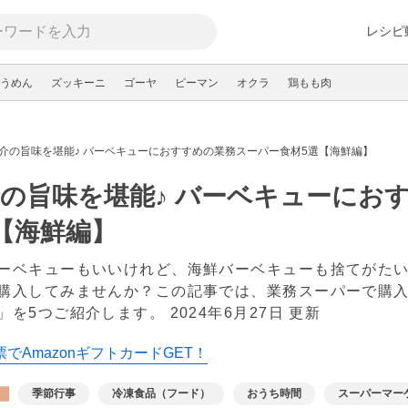
レシピ
うめん
ズッキーニ
ゴーヤ
ピーマン
オクラ
鶏もも肉
介の旨味を堪能♪ バーベキューにおすすめの業務スーパー食材5選【海鮮編】
の旨味を堪能♪ バーベキューにお
【海鮮編】
ーベキューもいいけれど、海鮮バーベキューも捨てがた
購入してみませんか？この記事では、業務スーパーで購
」を5つご紹介します。
2024年6月27日 更新
でAmazonギフトカードGET！
季節行事
冷凍食品（フード）
おうち時間
スーパーマー