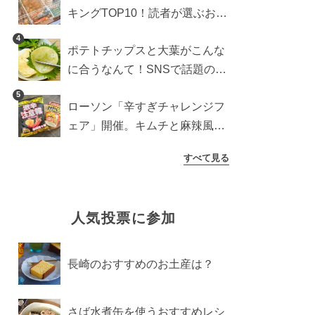
キングTOP10！読者が選ぶおす
すめ商品は？
4
ポテトチップスと大葉がこんな
に合うなんて！SNSで話題の食
べ方に手が止まらなくなった
5
ローソン「辛すぎチャレンジフ
ェア」開催。キムチと麻辣風の
激辛注意な2品を食べ比べ
すべて見る
人気投票に参加
長崎のおすすめのお土産は？
さば水煮缶を使うおすすめレシ