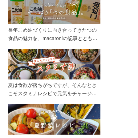
長年こめ油づくりに向き合ってきたつの
食品の魅力を、macaroniの記事とともに
ご紹介します。レシピや活用術はもちろ
ん、製造現場や品質へのこだわりまで。
こめ油をもっと好きになるコンテンツを
ぜひお楽しみください。
夏は食欲が落ちがちですが、そんなとき
こそスタミナレシピで元気をチャージ！
お肉や夏野菜をたっぷり使う丼をガッツ
リ食べて、夏バテを吹き飛ばしましょ
う！