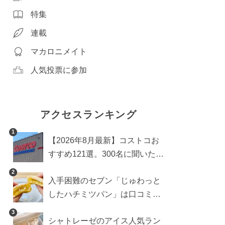
特集
連載
マカロニメイト
人気投票に参加
アクセスランキング
1
【2026年8月最新】コストコお
すすめ121選。300名に聞いた買
うべき人気1位＆部門別おすす
2
入手困難のセブン「じゅわっと
め商品も
したハチミツパン」は口コミ通
り？よりおいしくなる食べ方も
3
シャトレーゼのアイス人気ラン
検証