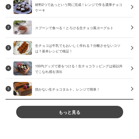
材料2つであっという間に完成！レンジで作る濃厚チョコ
1
ケーキ
スプーンで食べる！とろける生チョコ風ヨーグルト
2
生チョコは牛乳でもおいしく作れる？分離させないコツ
3
は？基本レシピで検証！
100均グッズで差をつける！生チョコラッピングは箱以外
4
でこなれ感を演出
焼かない生チョコタルト。レンジで簡単！
5
もっと見る