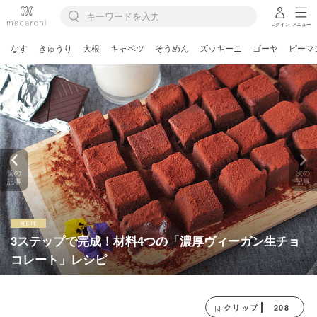
ログイン
メニュー
なす
きゅうり
大根
キャベツ
そうめん
ズッキーニ
ゴーヤ
ピーマ
前の
次の
記事
記事
3ステップで完成！材料4つの「濃厚ヴィーガン生チョ
コレート」レシピ
208
クリップ