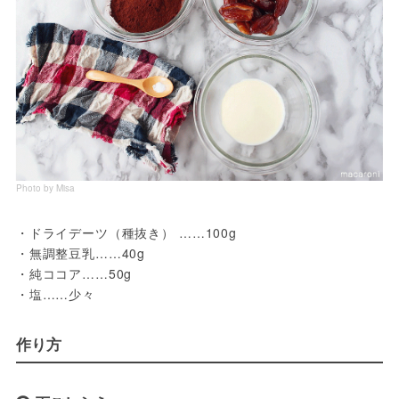
Photo by Misa
・ドライデーツ（種抜き） ……100g
・無調整豆乳……40g
・純ココア……50g
・塩……少々
作り方