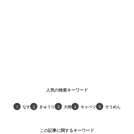
人気の検索キーワード
1
なす
2
きゅうり
3
大根
4
キャベツ
5
そうめん
この記事に関するキーワード