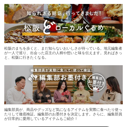
する旅の連載。次の旅先探しのヒントにいかがですか？
松阪のまちを歩くと、まだ知らないおいしさが待っている。地元編集者
が一人で巡り、出会った店主の人柄や想いと味を伝えます。見ればきっ
と、松阪に行きたくなる。
編集部員が、商品やグッズなど気になるアイテムを実際に食べたり使っ
たりして徹底検証。編集部のお墨付きを決定します。さらに、編集部員
が日常的に愛用しているアイテムもご紹介！