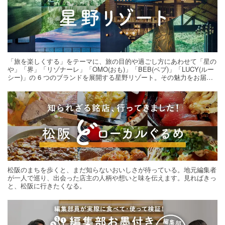
「旅を楽しくする」をテーマに、旅の目的や過ごし方にあわせて「星の
や」「界」「リゾナーレ」「OMO(おも)」「BEB(ベブ)」「LUCY(ルー
シー)」の 6 つのブランドを展開する星野リゾート。その魅力をお届け
する旅の連載。次の旅先探しのヒントにいかがですか？
松阪のまちを歩くと、まだ知らないおいしさが待っている。地元編集者
が一人で巡り、出会った店主の人柄や想いと味を伝えます。見ればきっ
と、松阪に行きたくなる。