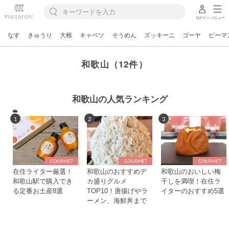
ログイン
メニュー
なす
きゅうり
大根
キャベツ
そうめん
ズッキーニ
ゴーヤ
ピーマ
和歌山（12件）
和歌山の人気ランキング
1
2
3
在住ライター厳選！
和歌山のおすすめデ
和歌山のおいしい梅
和歌山駅で購入でき
カ盛りグルメ
干しを満喫！在住ラ
る定番お土産8選
TOP10！唐揚げやラ
イターのおすすめ5選
ーメン、海鮮丼まで