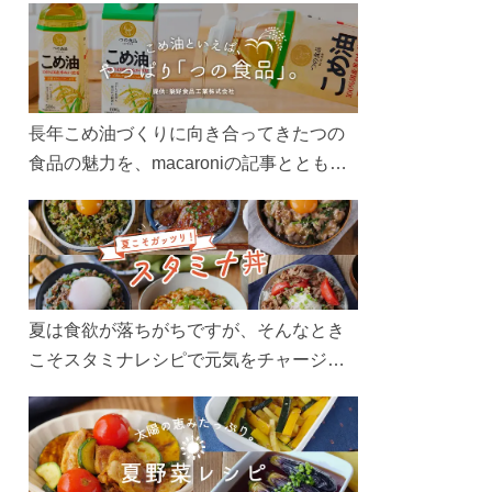
長年こめ油づくりに向き合ってきたつの
食品の魅力を、macaroniの記事とともに
ご紹介します。レシピや活用術はもちろ
ん、製造現場や品質へのこだわりまで。
こめ油をもっと好きになるコンテンツを
ぜひお楽しみください。
夏は食欲が落ちがちですが、そんなとき
こそスタミナレシピで元気をチャージ！
お肉や夏野菜をたっぷり使う丼をガッツ
リ食べて、夏バテを吹き飛ばしましょ
う！