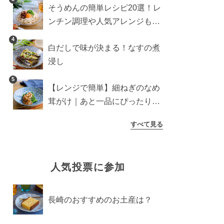
そうめんの簡単レシピ20選！レ
ンチン調理や人気アレンジも紹
介
4
白だしで味が決まる！なすの煮
浸し
5
【レンジで簡単】細ねぎのなめ
茸がけ｜あと一品にぴったり副
菜
すべて見る
人気投票に参加
長崎のおすすめのお土産は？