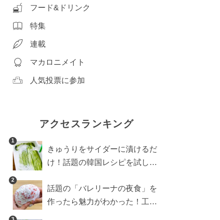
フード&ドリンク
特集
連載
マカロニメイト
人気投票に参加
アクセスランキング
1
きゅうりをサイダーに漬けるだ
け！話題の韓国レシピを試した
ら想像以上にアリでした
2
話題の「バレリーナの夜食」を
作ったら魅力がわかった！工程
10分の作り方
3