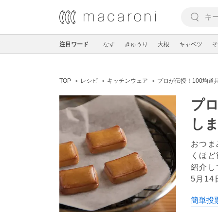
注目ワード
なす
きゅうり
大根
キャベツ
そ
TOP
レシピ
キッチンウェア
プロが伝授！100均
プロ
しま
おつま
くほど
紹介し
5月14
簡単投票