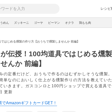
レシピ
うめん
ズッキーニ
ゴーヤ
ピーマン
オクラ
鶏もも肉
道具ではじめる燻製の作り方【おうちで燻製しませんか 前編】
が伝授！100均道具ではじめる燻
せんか 前編】
みの定番だけど、おうちで作るのはむずかしそうな燻製
簡単なのにおいしく仕上がる燻製作りの方法を教えていた
ていきます。ガスコンロと100円ショップで買える道具
日 更新
でAmazonギフトカードGET！