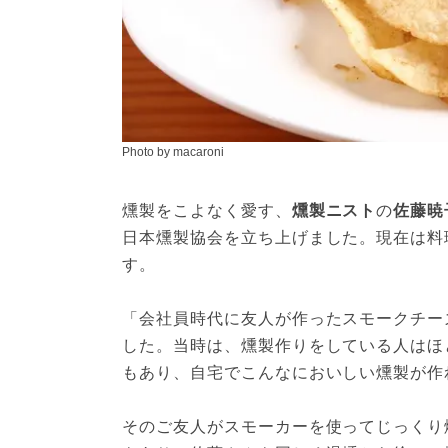
Photo by macaroni
燻製をこよなく愛す、
燻製ニスト
の
佐藤暁
日本燻製協会を立ち上げました。現在は料
す。
「会社員時代に友人が作ったスモークチー
した。当時は、燻製作りをしている人はほ
もあり、自宅でこんなにおいしい燻製が作
そのご友人がスモーカーを使ってじっくり