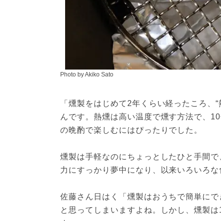
Photo by Akiko Sato
「燻製をはじめて2年くらい経ったころ、
んです。熱燻は高い温度で燻す方法で、1
の晩酌で楽しむにはぴったりでした。
燻製は手軽なのにちょっとしたひと手間で
力にすっかり夢中になり、以来いろいろな
佐藤さん日はく「燻製はおうちで簡単にで
と思ってしまいますよね。しかし、燻製は