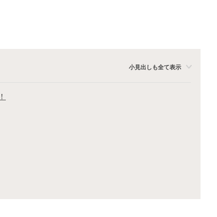
小見出しも全て表示
！