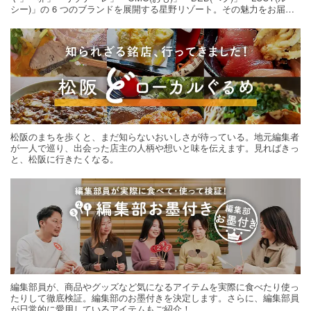
シー)」の 6 つのブランドを展開する星野リゾート。その魅力をお届け
する旅の連載。次の旅先探しのヒントにいかがですか？
松阪のまちを歩くと、まだ知らないおいしさが待っている。地元編集者
が一人で巡り、出会った店主の人柄や想いと味を伝えます。見ればきっ
と、松阪に行きたくなる。
編集部員が、商品やグッズなど気になるアイテムを実際に食べたり使っ
たりして徹底検証。編集部のお墨付きを決定します。さらに、編集部員
が日常的に愛用しているアイテムもご紹介！