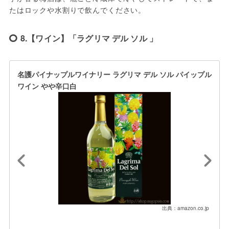
たはロックや水割りで飲んでください。
8.【ワイン】「ラグリマ デル ソル 」
名護パイナップルワイナリー ラグリマ デル ソル パイップル
ワイン やや辛口白
出典：amazon.co.jp