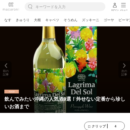
ログイン
メニュー
なす
きゅうり
大根
キャベツ
そうめん
ズッキーニ
ゴーヤ
ピーマ
前の
次の
記事
記事
飲んでみたい沖縄の人気酒9選！外せない定番から珍し
いお酒まで
4
クリップ