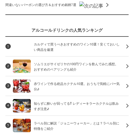
間違いないバーボンの選び方＆おすすめ銘柄7選
アルコールドリンクの人気ランキング
カルディで買うべきおすすめのワイン10選！安くておいし
1
い商品を厳選
ソムリエがサイゼリヤの100円ワインを飲んでみた感想。
2
おすすめのペアリングも紹介
赤ワインで作る絶品カクテル10選。おうちで気軽にバー気
3
分♪
知らずに酔いが回ってる⁉︎ レディーキラーカクテルは飲み
4
すぎ注意♪
ラベル別に解説「ジョニーウォーカー」とは？ラベル別に
5
特徴をご紹介