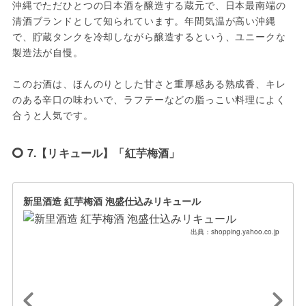
沖縄でただひとつの日本酒を醸造する蔵元で、日本最南端の
清酒ブランドとして知られています。年間気温が高い沖縄
で、貯蔵タンクを冷却しながら醸造するという、ユニークな
製造法が自慢。
このお酒は、ほんのりとした甘さと重厚感ある熟成香、キレ
のある辛口の味わいで、ラフテーなどの脂っこい料理によく
合うと人気です。
7.【リキュール】「紅芋梅酒」
新里酒造 紅芋梅酒 泡盛仕込みリキュール
出典：shopping.yahoo.co.jp