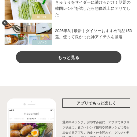
きゅうりをサイダーに漬けるだけ！話題の
韓国レシピを試したら想像以上にアリでし
た
5
2026年8月最新｜ダイソーおすすめ商品153
選。使って良かった神アイテムを厳選
もっと見る
アプリでもっと楽しく
通勤中やランチ、おやすみ前に、アプリでサクサ
ク快適に。食のトレンド情報や簡単レシピに毎日
出会えるアプリ。内食・外食問わず、グルメや料