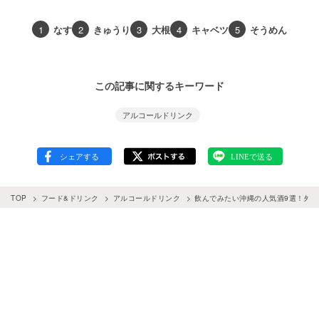
1
なす
2
きゅうり
3
大根
4
キャベツ
5
そうめん
この記事に関するキーワード
アルコールドリンク
TOP
フード&ドリンク
アルコールドリンク
飲んでみたい沖縄の人気酒9選！外