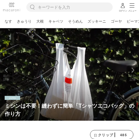
ログイン
メニュー
なす
きゅうり
大根
キャベツ
そうめん
ズッキーニ
ゴーヤ
ピーマ
前の
次の
記事
記事
ミシンは不要！縫わずに簡単「Tシャツエコバッグ」の
作り方
485
クリップ