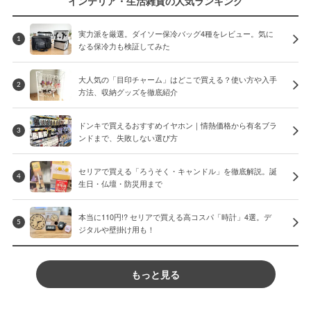
インテリア・生活雑貨の人気ランキング
実力派を厳選。ダイソー保冷バッグ4種をレビュー。気に
1
なる保冷力も検証してみた
大人気の「目印チャーム」はどこで買える？使い方や入手
2
方法、収納グッズを徹底紹介
ドンキで買えるおすすめイヤホン｜情熱価格から有名ブラ
3
ンドまで、失敗しない選び方
セリアで買える「ろうそく・キャンドル」を徹底解説。誕
4
生日・仏壇・防災用まで
本当に110円!? セリアで買える高コスパ「時計」4選。デ
5
ジタルや壁掛け用も！
もっと見る