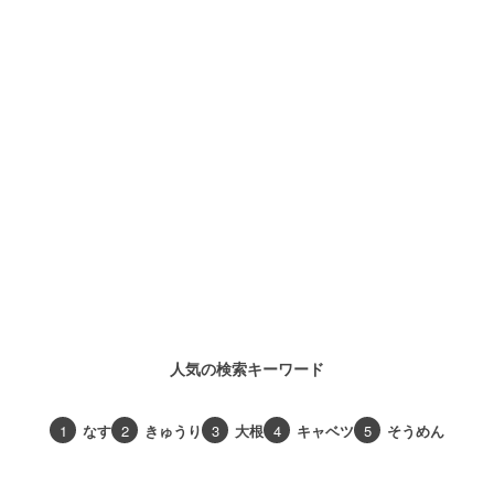
人気の検索キーワード
1
なす
2
きゅうり
3
大根
4
キャベツ
5
そうめん