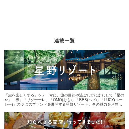
連載一覧
「旅を楽しくする」をテーマに、旅の目的や過ごし方にあわせて「星の
や」「界」「リゾナーレ」「OMO(おも)」「BEB(ベブ)」「LUCY(ルー
シー)」の 6 つのブランドを展開する星野リゾート。その魅力をお届け
する旅の連載。次の旅先探しのヒントにいかがですか？