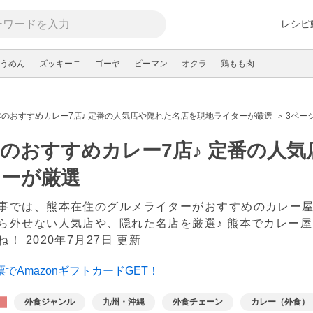
レシピ
うめん
ズッキーニ
ゴーヤ
ピーマン
オクラ
鶏もも肉
本のおすすめカレー7店♪ 定番の人気店や隠れた名店を現地ライターが厳選
3ペー
のおすすめカレー7店♪ 定番の人
ターが厳選
事では、熊本在住のグルメライターがおすすめのカレー
ら外せない人気店や、隠れた名店を厳選♪ 熊本でカレー
ね！
2020年7月27日 更新
でAmazonギフトカードGET！
外食ジャンル
九州・沖縄
外食チェーン
カレー（外食）