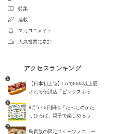
特集
連載
マカロニメイト
人気投票に参加
アクセスランキング
1
【日本初上陸】LAで86年以上愛
される伝説店「ピンクスホット
ドッグス」が年内に東京へ。ホ
2
9月5・6日開催「たべものがた
ットドッグブーム到来!?
りひろば」親子で楽しめるワー
クショップや試食・キッチンカ
3
鳥貴族の限定スイーツメニュー
ーなどをご紹介