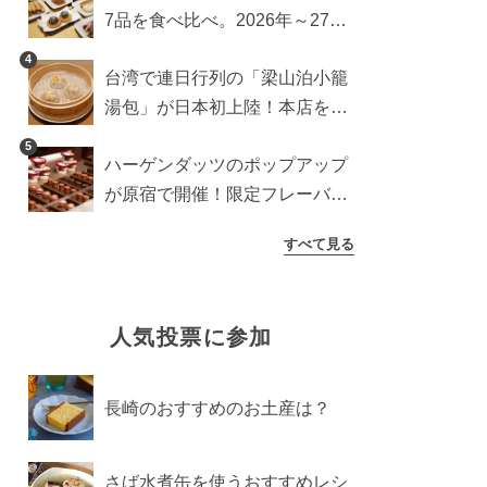
7品を食べ比べ。2026年～27年
に登場予定の商品を一挙紹介
4
台湾で連日行列の「梁山泊小籠
湯包」が日本初上陸！本店を知
るライターが魅力をレポート
5
ハーゲンダッツのポップアップ
が原宿で開催！限定フレーバー
や体験コンテンツをレポート
すべて見る
人気投票に参加
長崎のおすすめのお土産は？
さば水煮缶を使うおすすめレシ