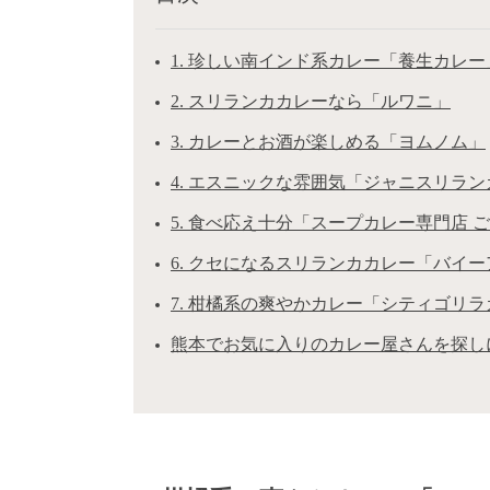
1. 珍しい南インド系カレー「養生カレー
2. スリランカカレーなら「ルワニ」
3. カレーとお酒が楽しめる「ヨムノム」
4. エスニックな雰囲気「ジャニスリラ
5. 食べ応え十分「スープカレー専門店 
6. クセになるスリランカカレー「バイー
7. 柑橘系の爽やかカレー「シティゴリ
熊本でお気に入りのカレー屋さんを探し