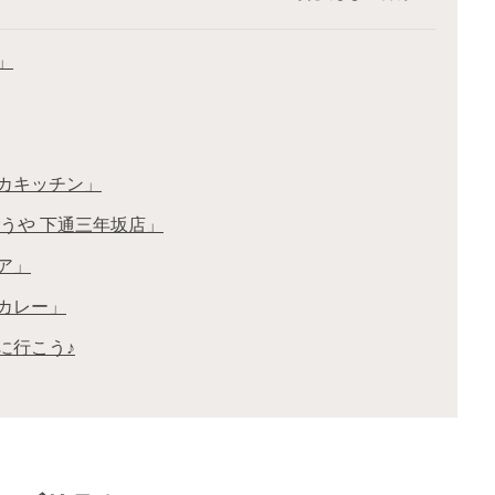
」
ンカキッチン」
ごうや 下通三年坂店」
ア」
ラカレー」
に行こう♪