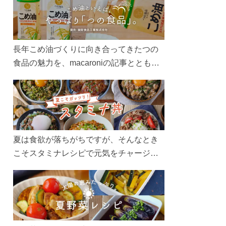
長年こめ油づくりに向き合ってきたつの
食品の魅力を、macaroniの記事とともに
ご紹介します。レシピや活用術はもちろ
ん、製造現場や品質へのこだわりまで。
こめ油をもっと好きになるコンテンツを
ぜひお楽しみください。
夏は食欲が落ちがちですが、そんなとき
こそスタミナレシピで元気をチャージ！
お肉や夏野菜をたっぷり使う丼をガッツ
リ食べて、夏バテを吹き飛ばしましょ
う！