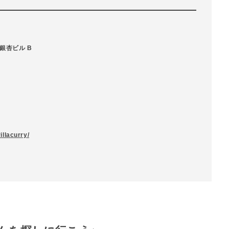
銀杏ビル B
illacurry/