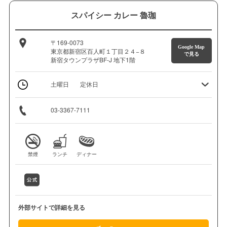
スパイシー カレー 魯珈
〒169-0073
Google Map
東京都新宿区百人町１丁目２４−８
で見る
新宿タウンプラザBF-J 地下1階
土曜日
定休日
03-3367-7111
禁煙
ランチ
ディナー
外部サイトで詳細を見る