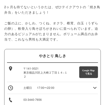
2ヶ月も待てないというかたは、ぜひテイクアウトの「焼き鳥
弁当」をいただきましょう！

ご飯の上に、かしわ、つくね、オクラ、椎茸、白玉（うずら
の卵）、軟骨入り鳥そぼろがきれいに並べられています。迫
力のあるビジュアルがたまりません。ボリューム満点のお弁
当で、これなら男性も大満足です。
やきとり 鳥しき
〒141-0021
Google Map
東京都品川区上大崎２丁目１４−１
で見る
２
土曜日
17:00〜22:00
03-3440-7656