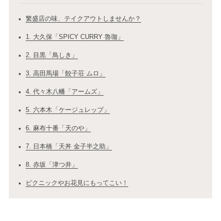
繁盛店の味、テイクアウトしませんか？
1. 大久保「SPICY CURRY 魯珈」
2. 目黒「鳥しき」
3. 高田馬場「餃子荘 ムロ」
4. 代々木八幡「アームズ」
5. 六本木「ケージュレップ」
6. 麻布十番「天のや」
7. 日本橋「天丼 金子半之助」
8. 赤坂「津つ井」
ピクニックやお花見にもってこい！