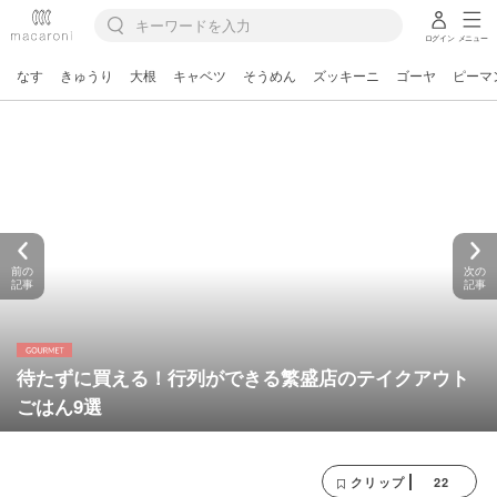
ログイン
メニュー
なす
きゅうり
大根
キャベツ
そうめん
ズッキーニ
ゴーヤ
ピーマ
前の
次の
記事
記事
待たずに買える！行列ができる繁盛店のテイクアウト
ごはん9選
22
クリップ