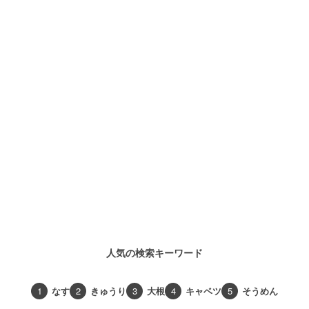
人気の検索キーワード
1
なす
2
きゅうり
3
大根
4
キャベツ
5
そうめん