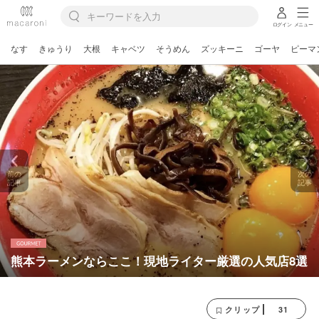
ログイン
メニュー
なす
きゅうり
大根
キャベツ
そうめん
ズッキーニ
ゴーヤ
ピーマ
前の
次の
記事
記事
熊本ラーメンならここ！現地ライター厳選の人気店8選
31
クリップ