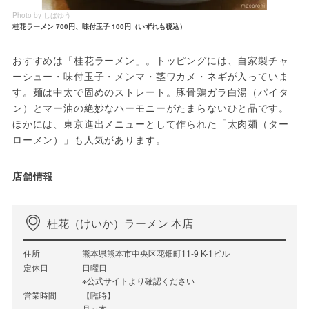
Photo by しばゆう
桂花ラーメン 700円、味付玉子 100円（いずれも税込）
おすすめは「桂花ラーメン」。トッピングには、自家製チャ
ーシュー・味付玉子・メンマ・茎ワカメ・ネギが入っていま
す。麺は中太で固めのストレート。豚骨鶏ガラ白湯（パイタ
ン）とマー油の絶妙なハーモニーがたまらないひと品です。
ほかには、東京進出メニューとして作られた「太肉麺（ター
ローメン）」も人気があります。
店舗情報
桂花（けいか）ラーメン 本店
住所
熊本県熊本市中央区花畑町11-9 K-1ビル
定休日
日曜日
※公式サイトより確認ください
営業時間
【臨時】
月～木