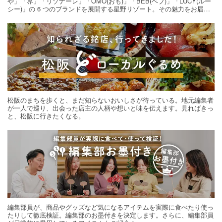
や」「界」「リゾナーレ」「OMO(おも)」「BEB(ベブ)」「LUCY(ルー
シー)」の 6 つのブランドを展開する星野リゾート。その魅力をお届け
する旅の連載。次の旅先探しのヒントにいかがですか？
松阪のまちを歩くと、まだ知らないおいしさが待っている。地元編集者
が一人で巡り、出会った店主の人柄や想いと味を伝えます。見ればきっ
と、松阪に行きたくなる。
編集部員が、商品やグッズなど気になるアイテムを実際に食べたり使っ
たりして徹底検証。編集部のお墨付きを決定します。さらに、編集部員