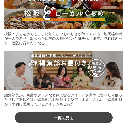
松阪のまちを歩くと、まだ知らないおいしさが待っている。地元編集者
が一人で巡り、出会った店主の人柄や想いと味を伝えます。見ればきっ
と、松阪に行きたくなる。
編集部員が、商品やグッズなど気になるアイテムを実際に食べたり使っ
たりして徹底検証。編集部のお墨付きを決定します。さらに、編集部員
が日常的に愛用しているアイテムもご紹介！
一覧を見る