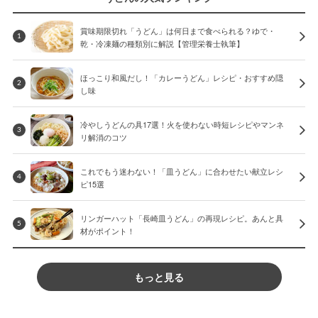
賞味期限切れ「うどん」は何日まで食べられる？ゆで・
1
乾・冷凍麺の種類別に解説【管理栄養士執筆】
ほっこり和風だし！「カレーうどん」レシピ・おすすめ隠
2
し味
冷やしうどんの具17選！火を使わない時短レシピやマンネ
3
リ解消のコツ
これでもう迷わない！「皿うどん」に合わせたい献立レシ
4
ピ15選
リンガーハット「長崎皿うどん」の再現レシピ。あんと具
5
材がポイント！
もっと見る