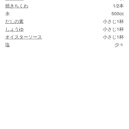
焼きちくわ
1/2本
水
500cc
だしの素
小さじ1杯
しょうゆ
小さじ1杯
オイスターソース
小さじ1杯
塩
少々