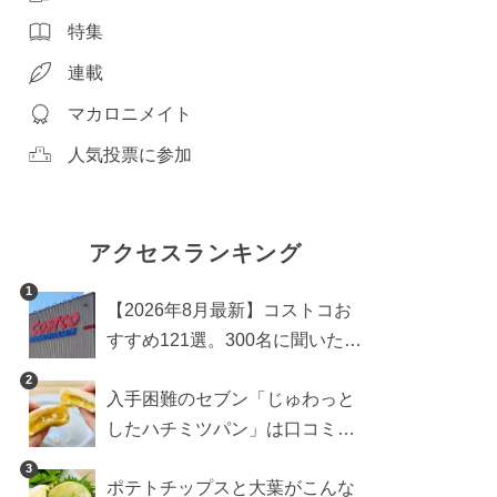
特集
連載
マカロニメイト
人気投票に参加
アクセスランキング
1
【2026年8月最新】コストコお
すすめ121選。300名に聞いた買
うべき人気1位＆部門別おすす
2
入手困難のセブン「じゅわっと
め商品も
したハチミツパン」は口コミ通
り？よりおいしくなる食べ方も
3
ポテトチップスと大葉がこんな
検証