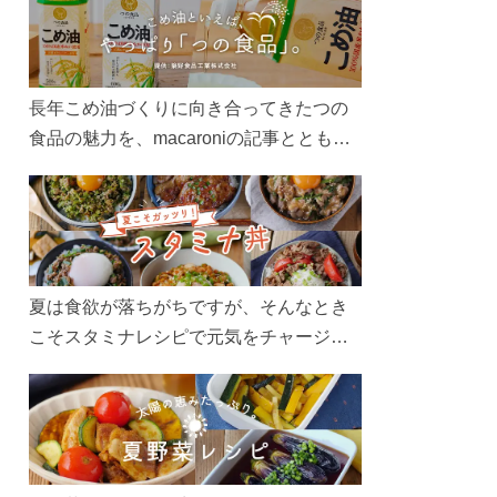
長年こめ油づくりに向き合ってきたつの
食品の魅力を、macaroniの記事とともに
ご紹介します。レシピや活用術はもちろ
ん、製造現場や品質へのこだわりまで。
こめ油をもっと好きになるコンテンツを
ぜひお楽しみください。
夏は食欲が落ちがちですが、そんなとき
こそスタミナレシピで元気をチャージ！
お肉や夏野菜をたっぷり使う丼をガッツ
リ食べて、夏バテを吹き飛ばしましょ
う！