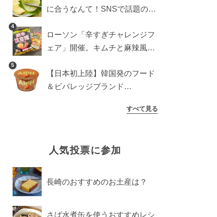
に合うなんて！SNSで話題の食
べ方に手が止まらなくなった
4
ローソン「辛すぎチャレンジフ
ェア」開催。キムチと麻辣風の
激辛注意な2品を食べ比べ
5
【日本初上陸】韓国発のフード
＆ビバレッジブランド
「ARIH（アリ）」が新登場！
すべて見る
人気投票に参加
長崎のおすすめのお土産は？
さば水煮缶を使うおすすめレシ