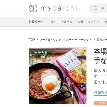
注目ワード
なす
きゅうり
大根
キャベツ
そ
TOP
フード&ドリンク
スーパーマーケット
業務ス
本
手
輸入食
す。「
国でも
簡単投票