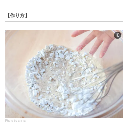
【作り方】
Photo by a.jinja