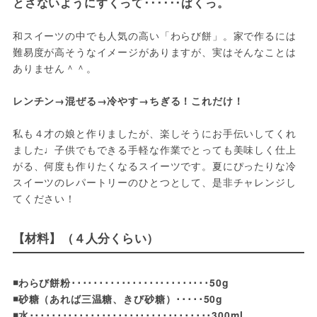
とさないようにすくって･･････ぱくっ。
和スイーツの中でも人気の高い「わらび餅」。家で作るには
難易度が高そうなイメージがありますが、実はそんなことは
ありません＾＾。

レンチン→混ぜる→冷やす→ちぎる！これだけ！

私も４才の娘と作りましたが、楽しそうにお手伝いしてくれ
ました♩子供でもできる手軽な作業でとっても美味しく仕上
がる、何度も作りたくなるスイーツです。夏にぴったりな冷
スイーツのレパートリーのひとつとして、是非チャレンジし
てください！
【材料】（４人分くらい）
◾️わらび餅粉･････････････････････････50g

◾️砂糖（あれば三温糖、きび砂糖）･････50g

◾️水･････････････････････････････････300ml
