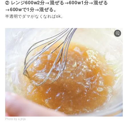
レンジ600w2分→混ぜる→600w1分→混ぜる
②
→600wで1分→混ぜる。
半透明でダマがなくなればok。
Photo by a.jinja