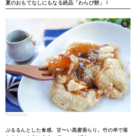
夏のおもてなしにもなる絶品「わらび餅」！
Photo by a.jinja
ぷるるんとした食感、甘〜い黒蜜垂らり。竹の串で落