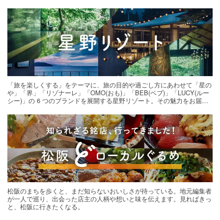
「旅を楽しくする」をテーマに、旅の目的や過ごし方にあわせて「星の
や」「界」「リゾナーレ」「OMO(おも)」「BEB(ベブ)」「LUCY(ルー
シー)」の 6 つのブランドを展開する星野リゾート。その魅力をお届け
する旅の連載。次の旅先探しのヒントにいかがですか？
松阪のまちを歩くと、まだ知らないおいしさが待っている。地元編集者
が一人で巡り、出会った店主の人柄や想いと味を伝えます。見ればきっ
と、松阪に行きたくなる。