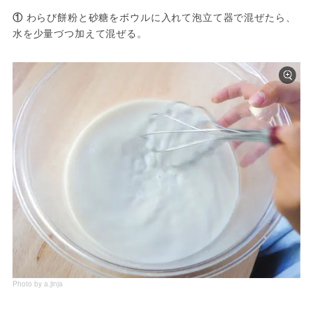
①
 わらび餅粉と砂糖をボウルに入れて泡立て器で混ぜたら、
水を少量づつ加えて混ぜる。
Photo by a.jinja