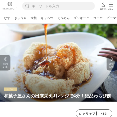
ログイン
メニュー
なす
きゅうり
大根
キャベツ
そうめん
ズッキーニ
ゴーヤ
ピーマ
前の
次の
記事
記事
和菓子屋さんの出来栄え♪レンジで4分！絶品わらび餅
483
クリップ