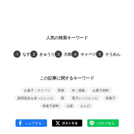
人気の検索キーワード
1
なす
2
きゅうり
3
大根
4
キャベツ
5
そうめん
この記事に関するキーワード
お菓子・スイーツ
野菜
米・雑穀
お菓子材料
調理器具を使ったレシピ
餅
電子レンジレシピ
和菓子
和菓子材料
山菜
わらび