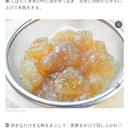
④
 しばらく氷水の中に泳がせておき、完全に冷めたらザルに
上げて水気をきる。
Photo by a.jinja
⑤
 好きなだけきな粉をまぶして、黒蜜をかけて召し上がれ♡