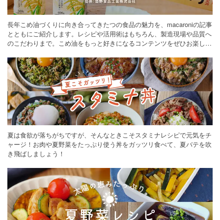
長年こめ油づくりに向き合ってきたつの食品の魅力を、macaroniの記事
とともにご紹介します。レシピや活用術はもちろん、製造現場や品質へ
のこだわりまで。こめ油をもっと好きになるコンテンツをぜひお楽しみ
ください。
夏は食欲が落ちがちですが、そんなときこそスタミナレシピで元気をチ
ャージ！お肉や夏野菜をたっぷり使う丼をガッツリ食べて、夏バテを吹
き飛ばしましょう！