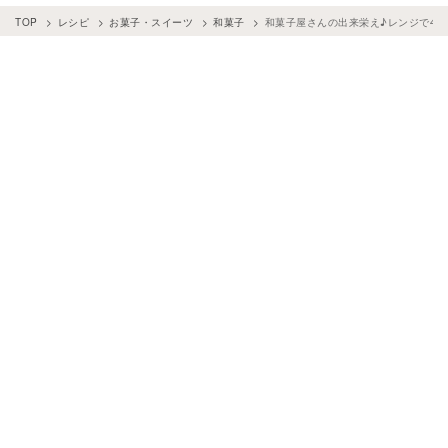
TOP
レシピ
お菓子・スイーツ
和菓子
和菓子屋さんの出来栄え♪レンジで4