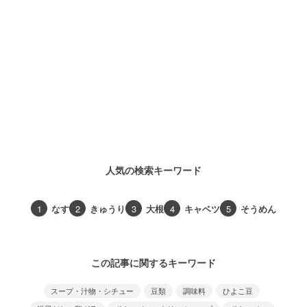
人気の検索キーワード
1
なす
2
きゅうり
3
大根
4
キャベツ
5
そうめん
この記事に関するキーワード
スープ・汁物・シチュー
豆類
調味料
ひよこ豆