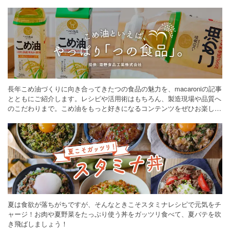
長年こめ油づくりに向き合ってきたつの食品の魅力を、macaroniの記事
とともにご紹介します。レシピや活用術はもちろん、製造現場や品質へ
のこだわりまで。こめ油をもっと好きになるコンテンツをぜひお楽しみ
ください。
夏は食欲が落ちがちですが、そんなときこそスタミナレシピで元気をチ
ャージ！お肉や夏野菜をたっぷり使う丼をガッツリ食べて、夏バテを吹
き飛ばしましょう！