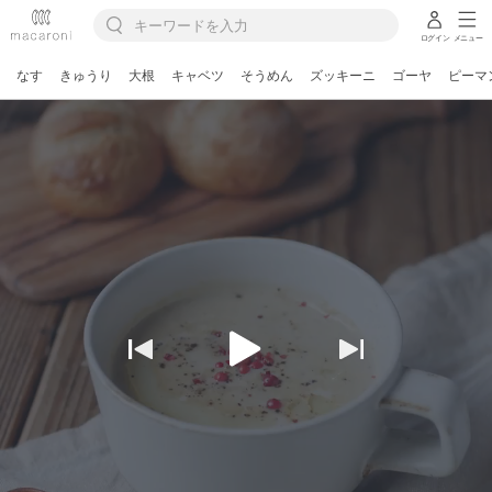
ログイン
メニュー
なす
きゅうり
大根
キャベツ
そうめん
ズッキーニ
ゴーヤ
ピーマ