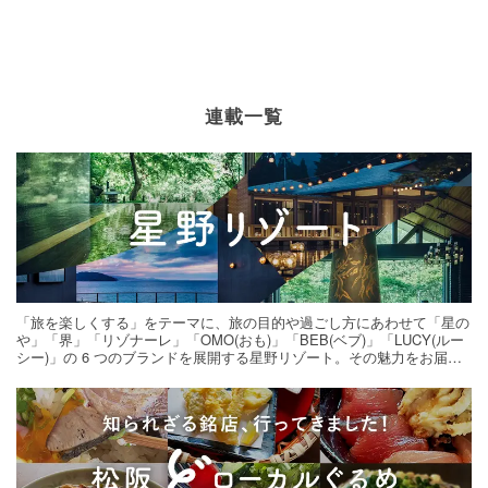
連載一覧
「旅を楽しくする」をテーマに、旅の目的や過ごし方にあわせて「星の
や」「界」「リゾナーレ」「OMO(おも)」「BEB(ベブ)」「LUCY(ルー
シー)」の 6 つのブランドを展開する星野リゾート。その魅力をお届け
する旅の連載。次の旅先探しのヒントにいかがですか？