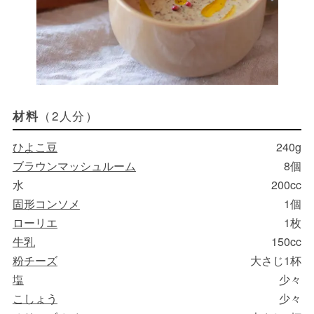
（2人分）
材料
ひよこ豆
240g
ブラウンマッシュルーム
8個
水
200cc
固形コンソメ
1個
ローリエ
1枚
牛乳
150cc
粉チーズ
大さじ1杯
塩
少々
こしょう
少々