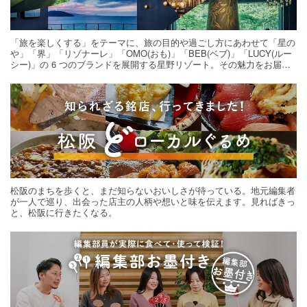
「旅を楽しくする」をテーマに、旅の目的や過ごし方にあわせて「星の
や」「界」「リゾナーレ」「OMO(おも)」「BEB(ベブ)」「LUCY(ルー
シー)」の 6 つのブランドを展開する星野リゾート。その魅力をお届け
する旅の連載。次の旅先探しのヒントにいかがですか？
松阪のまちを歩くと、まだ知らないおいしさが待っている。地元編集者
が一人で巡り、出会った店主の人柄や想いと味を伝えます。見ればきっ
と、松阪に行きたくなる。