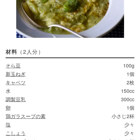
（2人分）
材料
そら豆
100g
新玉ねぎ
1個
キャベツ
2枚
水
150cc
調製豆乳
300cc
卵
1個
鶏ガラスープの素
小さじ2杯
塩
少々
こしょう
少々