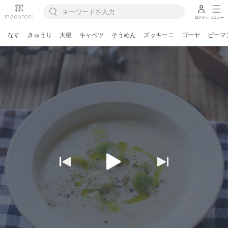
ログイン
メニュー
なす
きゅうり
大根
キャベツ
そうめん
ズッキーニ
ゴーヤ
ピーマ