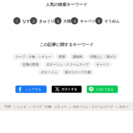
人気の検索キーワード
1
なす
2
きゅうり
3
大根
4
キャベツ
5
そうめん
この記事に関するキーワード
スープ・汁物・シチュー
野菜
調味料
洋風だし・鶏ガラ
定番の野菜
ポタージュ・クリームスープ
キャベツ
ポタージュ
鶏ガラスープの素
TOP
レシピ
スープ・汁物・シチュー
ポタージュ・クリームスープ
ポタージ