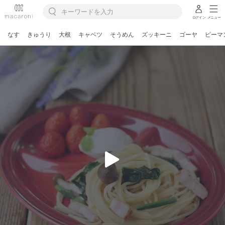
ログイン
メニュー
なす
きゅうり
大根
キャベツ
そうめん
ズッキーニ
ゴーヤ
ピーマ