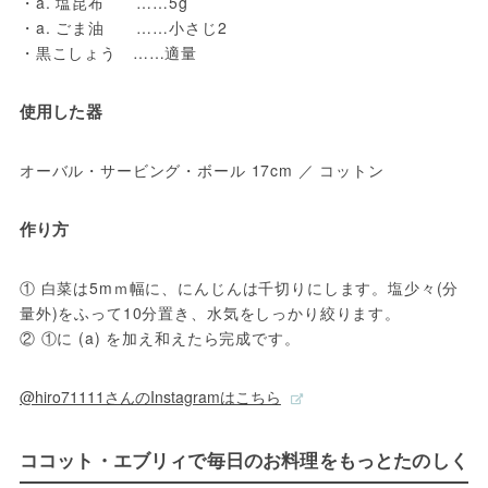
・a. 塩昆布　　……5g

・a. ごま油　　……小さじ2

・黒こしょう　……適量
使用した器
オーバル・サービング・ボール 17cm ／ コットン
作り方
① 白菜は5mｍ幅に、にんじんは千切りにします。塩少々(分
量外)をふって10分置き、水気をしっかり絞ります。

② ①に (a) を加え和えたら完成です。
@hiro71111さんのInstagramはこちら
ココット・エブリィで毎日のお料理をもっとたのしく