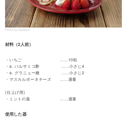
Photo by macaroni
材料（2人前）
・いちご　　　　　　　　　……10粒

・a. バルサミコ酢　　　　　……小さじ4

・a. グラニュー糖　　　　　……小さじ2

・マスカルポーネチーズ　　……適量

(仕上げ用)

・ミントの葉　　　　　　　……適量
使用した器