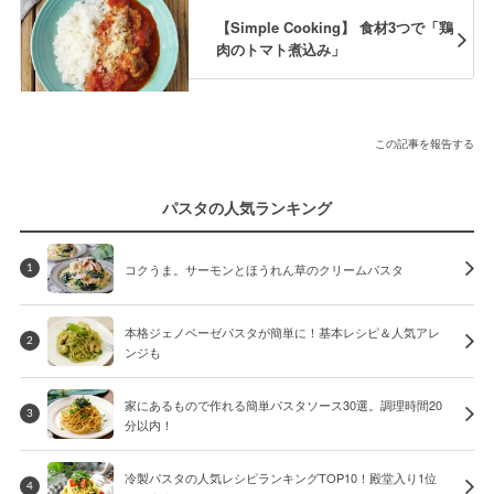
【Simple Cooking】 食材3つで「鶏
肉のトマト煮込み」
この記事を報告する
パスタの人気ランキング
コクうま。サーモンとほうれん草のクリームパスタ
1
本格ジェノベーゼパスタが簡単に！基本レシピ＆人気アレ
2
ンジも
家にあるもので作れる簡単パスタソース30選。調理時間20
3
分以内！
冷製パスタの人気レシピランキングTOP10！殿堂入り1位
4