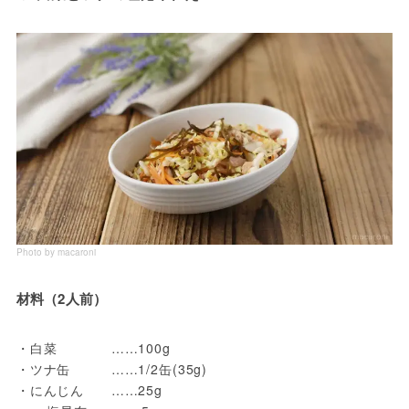
Photo by macaroni
材料（2人前）
・白菜　　　　……100g

・ツナ缶　　　……1/2缶(35g)

・にんじん　　……25g
