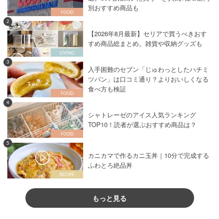
別おすすめ商品も
2
【2026年8月最新】セリアで買うべきおす
すめ商品総まとめ。雑貨や収納グッズも
3
入手困難のセブン「じゅわっとしたハチミ
ツパン」は口コミ通り？よりおいしくなる
食べ方も検証
4
シャトレーゼのアイス人気ランキング
TOP10！読者が選ぶおすすめ商品は？
5
カニカマで作るカニ玉丼｜10分で完成する
ふわとろ絶品丼
もっと見る