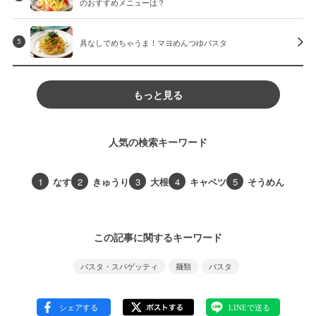
のおすすめメニューは？
具なしでめちゃうま！マヨめんつゆパスタ
5
もっと見る
人気の検索キーワード
1
なす
2
きゅうり
3
大根
4
キャベツ
5
そうめん
この記事に関するキーワード
パスタ・スパゲッティ
麺類
パスタ