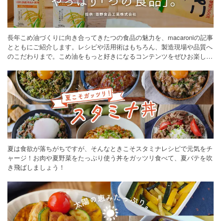
長年こめ油づくりに向き合ってきたつの食品の魅力を、macaroniの記事
とともにご紹介します。レシピや活用術はもちろん、製造現場や品質へ
のこだわりまで。こめ油をもっと好きになるコンテンツをぜひお楽しみ
ください。
夏は食欲が落ちがちですが、そんなときこそスタミナレシピで元気をチ
ャージ！お肉や夏野菜をたっぷり使う丼をガッツリ食べて、夏バテを吹
き飛ばしましょう！