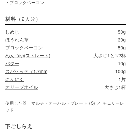
・ブロックベーコン
（2人分）
材料
しめじ
50g
ほうれん草
30g
ブロックベーコン
50g
めんつゆ(ストレート)
大さじ1と1/2杯
バター
10g
スパゲッティ1.7mm
100g
にんにく
1片
オリーブオイル
大さじ1杯
使用した器：マルチ・オーバル・プレート (S) ／ チェリーレ
ッド
下ごしらえ