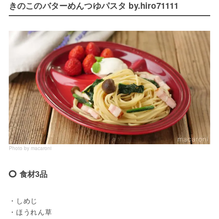
きのこのバターめんつゆパスタ by.hiro71111
Photo by macaroni
食材3品
・しめじ

・ほうれん草
