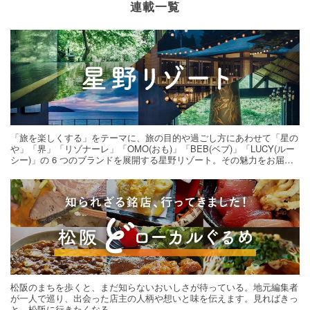
連載一覧
「旅を楽しくする」をテーマに、旅の目的や過ごし方にあわせて「星の
や」「界」「リゾナーレ」「OMO(おも)」「BEB(ベブ)」「LUCY(ルー
シー)」の 6 つのブランドを展開する星野リゾート。その魅力をお届け
する旅の連載。次の旅先探しのヒントにいかがですか？
松阪のまちを歩くと、まだ知らないおいしさが待っている。地元編集者
が一人で巡り、出会った店主の人柄や想いと味を伝えます。見ればきっ
と、松阪に行きたくなる。