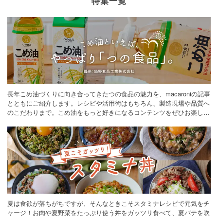
特集一覧
長年こめ油づくりに向き合ってきたつの食品の魅力を、macaroniの記事
とともにご紹介します。レシピや活用術はもちろん、製造現場や品質へ
のこだわりまで。こめ油をもっと好きになるコンテンツをぜひお楽しみ
ください。
夏は食欲が落ちがちですが、そんなときこそスタミナレシピで元気をチ
ャージ！お肉や夏野菜をたっぷり使う丼をガッツリ食べて、夏バテを吹