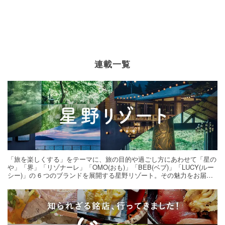
連載一覧
「旅を楽しくする」をテーマに、旅の目的や過ごし方にあわせて「星の
や」「界」「リゾナーレ」「OMO(おも)」「BEB(ベブ)」「LUCY(ルー
シー)」の 6 つのブランドを展開する星野リゾート。その魅力をお届け
する旅の連載。次の旅先探しのヒントにいかがですか？