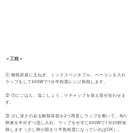
＜工程＞
① 耐熱容器に玉ねぎ、ミックスベジタブル、ベーコンを入れ
ラップをして600Wで1分半程度レンジ加熱します。

② ①にごはん、塩こしょう、ケチャップを加え混ぜ合わせま
す。

③ 少し深さのある耐熱容器を2つ用意しラップを敷いて、Aの
卵液を半分ずつ流し入れ、ラップをせずに600Wで1分20秒加
熱します（少し卵が固まり半熟程度になっていればOK）。
