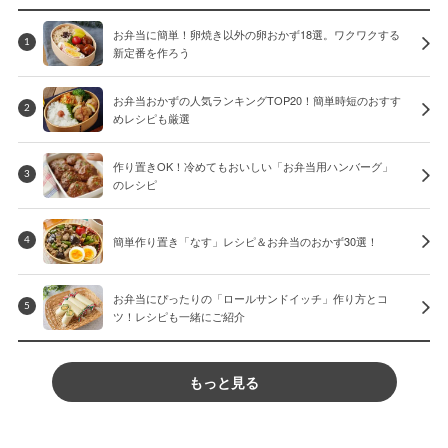
お弁当に簡単！卵焼き以外の卵おかず18選。ワクワクする
1
新定番を作ろう
お弁当おかずの人気ランキングTOP20！簡単時短のおすす
2
めレシピも厳選
作り置きOK！冷めてもおいしい「お弁当用ハンバーグ」
3
のレシピ
簡単作り置き「なす」レシピ＆お弁当のおかず30選！
4
お弁当にぴったりの「ロールサンドイッチ」作り方とコ
5
ツ！レシピも一緒にご紹介
もっと見る