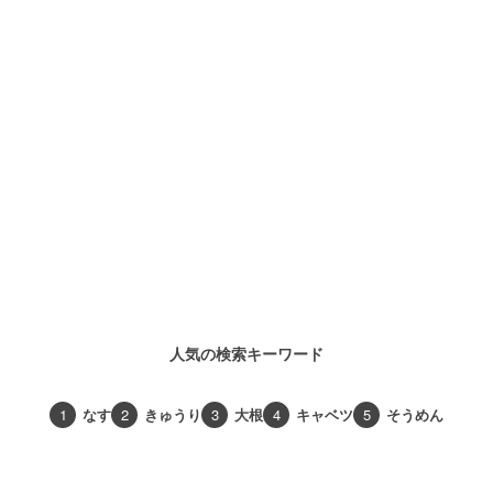
人気の検索キーワード
1
なす
2
きゅうり
3
大根
4
キャベツ
5
そうめん