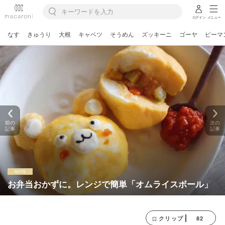
ログイン
メニュー
なす
きゅうり
大根
キャベツ
そうめん
ズッキーニ
ゴーヤ
ピーマ
前の
次の
記事
記事
お弁当おかずに。レンジで簡単「オムライスボール」
82
クリップ