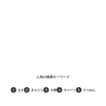
人気の検索キーワード
1
なす
2
きゅうり
3
大根
4
キャベツ
5
そうめん