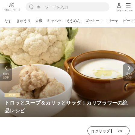
ログイン
メニュー
なす
きゅうり
大根
キャベツ
そうめん
ズッキーニ
ゴーヤ
ピーマ
前の
次の
記事
記事
トロッとスープ＆カリッとサラダ！カリフラワーの絶
品レシピ
73
クリップ