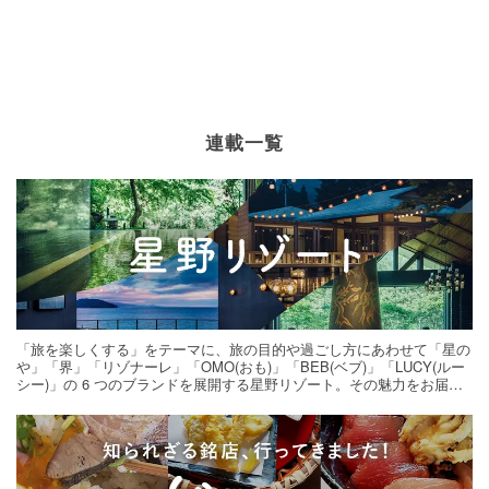
連載一覧
「旅を楽しくする」をテーマに、旅の目的や過ごし方にあわせて「星の
や」「界」「リゾナーレ」「OMO(おも)」「BEB(ベブ)」「LUCY(ルー
シー)」の 6 つのブランドを展開する星野リゾート。その魅力をお届け
する旅の連載。次の旅先探しのヒントにいかがですか？