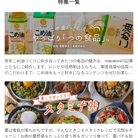
特集一覧
長年こめ油づくりに向き合ってきたつの食品の魅力を、macaroniの記事
とともにご紹介します。レシピや活用術はもちろん、製造現場や品質へ
のこだわりまで。こめ油をもっと好きになるコンテンツをぜひお楽しみ
ください。
夏は食欲が落ちがちですが、そんなときこそスタミナレシピで元気をチ
ャージ！お肉や夏野菜をたっぷり使う丼をガッツリ食べて、夏バテを吹