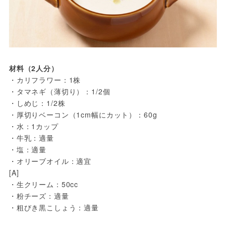
材料（2人分）
・カリフラワー：1株

・タマネギ（薄切り）：1/2個

・しめじ：1/2株

・厚切りベーコン（1cm幅にカット）：60g

・水：1カップ

・牛乳：適量

・塩：適量

・オリーブオイル：適宜

[A] 　　

・生クリーム：50cc

・粉チーズ：適量

・粗びき黒こしょう：適量