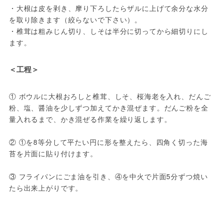
・大根は皮を剥き、摩り下ろしたらザルに上げて余分な水分
を取り除きます（絞らないで下さい）。

・椎茸は粗みじん切り、しそは半分に切ってから細切りにし
ます。
＜工程＞
① ボウルに大根おろしと椎茸、しそ、桜海老を入れ、だんご
粉、塩、醤油を少しずつ加えてかき混ぜます。だんご粉を全
量入れるまで、かき混ぜる作業を繰り返します。

② ①を8等分して平たい円に形を整えたら、四角く切った海
苔を片面に貼り付けます。    

③ フライパンにごま油を引き、④を中火で片面5分ずつ焼い
たら出来上がりです。