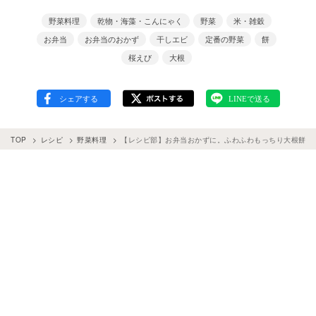
野菜料理
乾物・海藻・こんにゃく
野菜
米・雑穀
お弁当
お弁当のおかず
干しエビ
定番の野菜
餅
桜えび
大根
TOP
レシピ
野菜料理
【レシピ部】お弁当おかずに。ふわふわもっちり大根餅