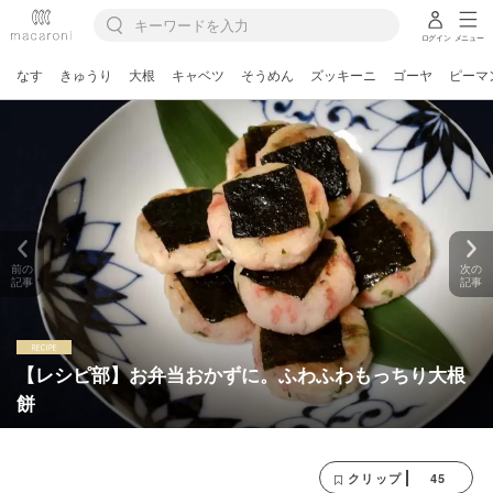
ログイン
メニュー
なす
きゅうり
大根
キャベツ
そうめん
ズッキーニ
ゴーヤ
ピーマ
前の
次の
記事
記事
【レシピ部】お弁当おかずに。ふわふわもっちり大根
餅
45
クリップ