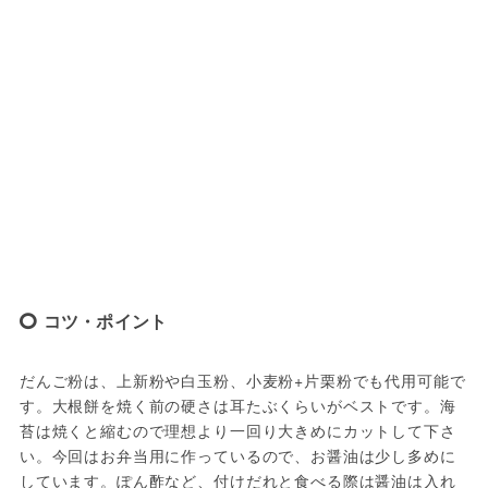
コツ・ポイント
だんご粉は、上新粉や白玉粉、小麦粉+片栗粉でも代用可能で
す。大根餅を焼く前の硬さは耳たぶくらいがベストです。海
苔は焼くと縮むので理想より一回り大きめにカットして下さ
い。今回はお弁当用に作っているので、お醤油は少し多めに
しています。ぽん酢など、付けだれと食べる際は醤油は入れ