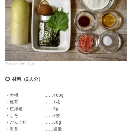
Photo by green_kozu
材料（2人分）
・大根　　　　　　……400g

・椎茸　　　　　　……1枚

・桜海老　　　　　……5g

・しそ　　　　　　……3枚

・だんご粉　　　　……80g

・海苔　　　　　　……適量
