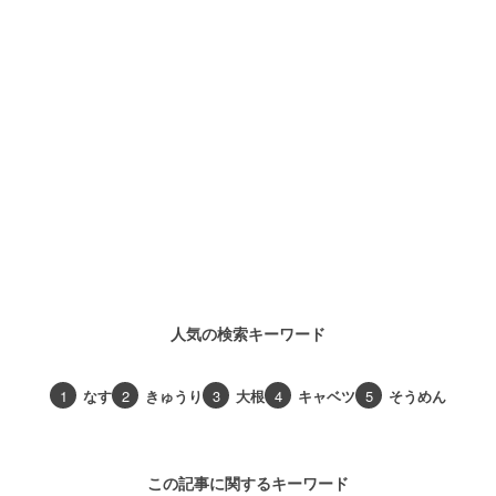
人気の検索キーワード
1
なす
2
きゅうり
3
大根
4
キャベツ
5
そうめん
この記事に関するキーワード