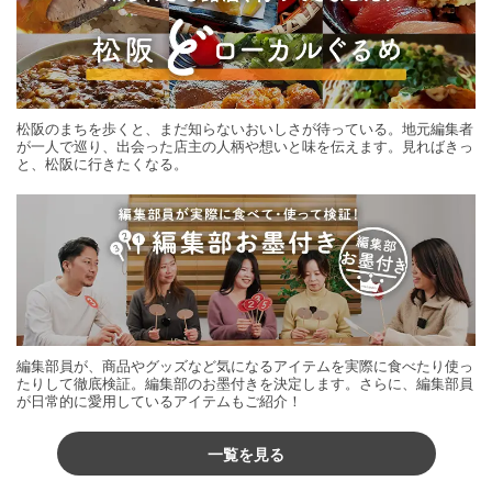
松阪のまちを歩くと、まだ知らないおいしさが待っている。地元編集者
が一人で巡り、出会った店主の人柄や想いと味を伝えます。見ればきっ
と、松阪に行きたくなる。
編集部員が、商品やグッズなど気になるアイテムを実際に食べたり使っ
たりして徹底検証。編集部のお墨付きを決定します。さらに、編集部員
が日常的に愛用しているアイテムもご紹介！
一覧を見る