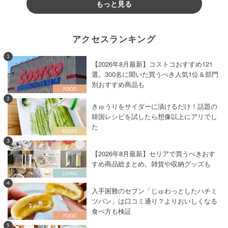
もっと見る
アクセスランキング
1
【2026年8月最新】コストコおすすめ121
選。300名に聞いた買うべき人気1位＆部門
別おすすめ商品も
2
きゅうりをサイダーに漬けるだけ！話題の
韓国レシピを試したら想像以上にアリでし
た
3
【2026年8月最新】セリアで買うべきおす
すめ商品総まとめ。雑貨や収納グッズも
4
入手困難のセブン「じゅわっとしたハチミ
ツパン」は口コミ通り？よりおいしくなる
食べ方も検証
5