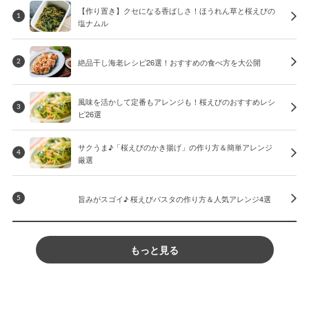
【作り置き】クセになる香ばしさ！ほうれん草と桜えびの
1
塩ナムル
絶品干し海老レシピ26選！おすすめの食べ方を大公開
2
風味を活かして定番もアレンジも！桜えびのおすすめレシ
3
ピ26選
サクうま♪「桜えびのかき揚げ」の作り方＆簡単アレンジ
4
厳選
旨みがスゴイ♪ 桜えびパスタの作り方＆人気アレンジ4選
5
もっと見る