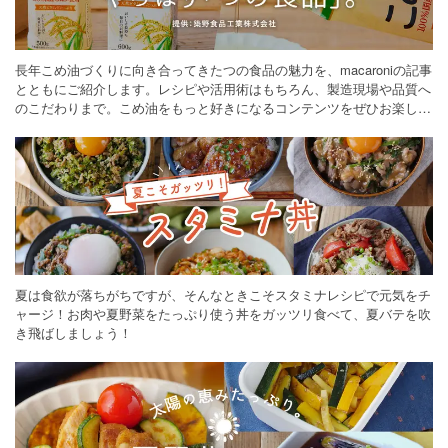
長年こめ油づくりに向き合ってきたつの食品の魅力を、macaroniの記事
とともにご紹介します。レシピや活用術はもちろん、製造現場や品質へ
のこだわりまで。こめ油をもっと好きになるコンテンツをぜひお楽しみ
ください。
夏は食欲が落ちがちですが、そんなときこそスタミナレシピで元気をチ
ャージ！お肉や夏野菜をたっぷり使う丼をガッツリ食べて、夏バテを吹
き飛ばしましょう！