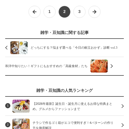
1
2
3
雑学・豆知識に関する記事
どっちにする？悩まず選べる「今日の献立おかず」診断 vol.3
和洋中知りたい！ギフトにもおすすめの「高級食材」たち
雑学・豆知識の人気ランキング
【2026年最新】誕生日・誕生月に使えるお得な特典まと
1
め。グルメからファッションまで
チラシで作るゴミ箱がエコで便利すぎ！4パターンの作り
2
方を徹底解説