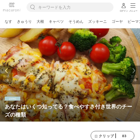
ログイン
メニュー
なす
きゅうり
大根
キャベツ
そうめん
ズッキーニ
ゴーヤ
ピーマ
前の
次の
記事
記事
あなたはいくつ知ってる？食べやすさ付き世界のチー
ズの種類
83
クリップ