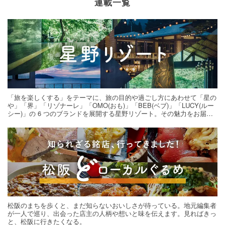
連載一覧
「旅を楽しくする」をテーマに、旅の目的や過ごし方にあわせて「星の
や」「界」「リゾナーレ」「OMO(おも)」「BEB(ベブ)」「LUCY(ルー
シー)」の 6 つのブランドを展開する星野リゾート。その魅力をお届け
する旅の連載。次の旅先探しのヒントにいかがですか？
松阪のまちを歩くと、まだ知らないおいしさが待っている。地元編集者
が一人で巡り、出会った店主の人柄や想いと味を伝えます。見ればきっ
と、松阪に行きたくなる。