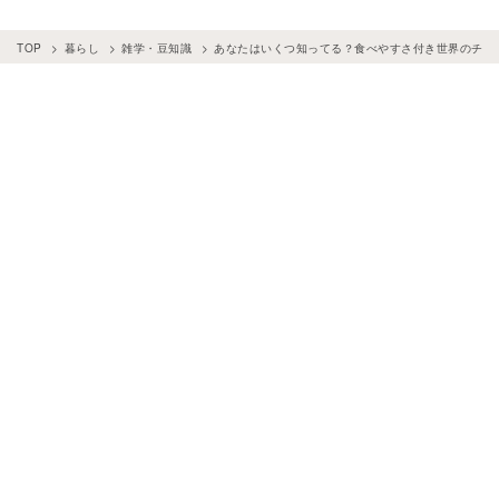
TOP
暮らし
雑学・豆知識
あなたはいくつ知ってる？食べやすさ付き世界のチー