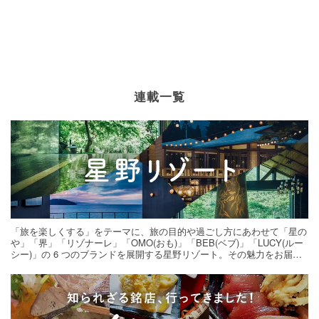
連載一覧
「旅を楽しくする」をテーマに、旅の目的や過ごし方にあわせて「星の
や」「界」「リゾナーレ」「OMO(おも)」「BEB(ベブ)」「LUCY(ルー
シー)」の 6 つのブランドを展開する星野リゾート。その魅力をお届け
する旅の連載。次の旅先探しのヒントにいかがですか？