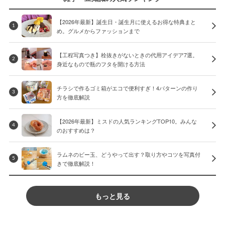
【2026年最新】誕生日・誕生月に使えるお得な特典まと
1
め。グルメからファッションまで
【工程写真つき】栓抜きがないときの代用アイデア7選。
2
身近なもので瓶のフタを開ける方法
チラシで作るゴミ箱がエコで便利すぎ！4パターンの作り
3
方を徹底解説
【2026年最新】ミスドの人気ランキングTOP10。みんな
4
のおすすめは？
ラムネのビー玉、どうやって出す？取り方やコツを写真付
5
きで徹底解説！
もっと見る