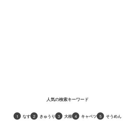
人気の検索キーワード
1
なす
2
きゅうり
3
大根
4
キャベツ
5
そうめん