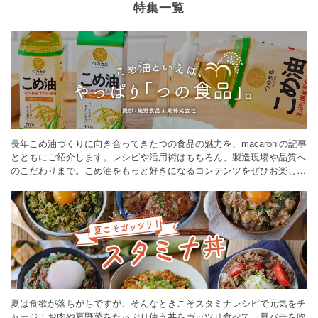
特集一覧
長年こめ油づくりに向き合ってきたつの食品の魅力を、macaroniの記事
とともにご紹介します。レシピや活用術はもちろん、製造現場や品質へ
のこだわりまで。こめ油をもっと好きになるコンテンツをぜひお楽しみ
ください。
夏は食欲が落ちがちですが、そんなときこそスタミナレシピで元気をチ
ャージ！お肉や夏野菜をたっぷり使う丼をガッツリ食べて、夏バテを吹