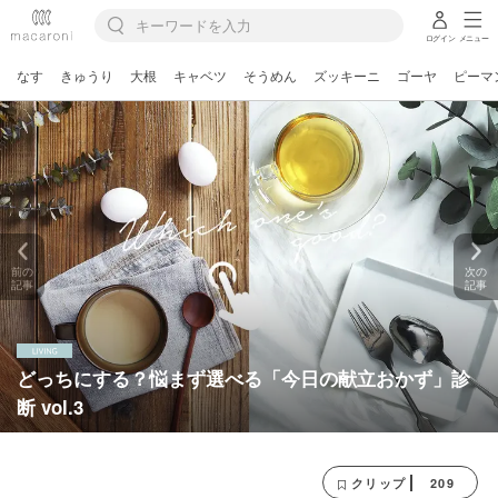
ログイン
メニュー
なす
きゅうり
大根
キャベツ
そうめん
ズッキーニ
ゴーヤ
ピーマ
前の
次の
記事
記事
どっちにする？悩まず選べる「今日の献立おかず」診
断 vol.3
209
クリップ