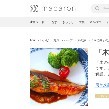
注目ワード
なす
きゅうり
大根
キャベツ
そ
TOP
レシピ
野菜
ハーブ
木の芽
「木の芽」の
「木
「木の
です。
解説。
簡単投票