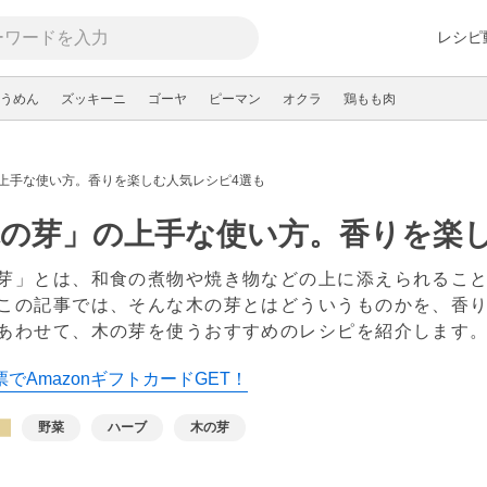
レシピ
うめん
ズッキーニ
ゴーヤ
ピーマン
オクラ
鶏もも肉
上手な使い方。香りを楽しむ人気レシピ4選も
の芽」の上手な使い方。香りを楽し
芽」とは、和食の煮物や焼き物などの上に添えられるこ
この記事では、そんな木の芽とはどういうものかを、香
あわせて、木の芽を使うおすすめのレシピを紹介します
でAmazonギフトカードGET！
野菜
ハーブ
木の芽