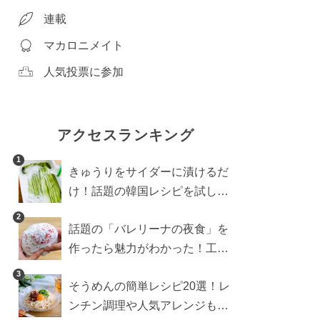
連載
マカロニメイト
人気投票に参加
アクセスランキング
1
きゅうりをサイダーに漬けるだ
け！話題の韓国レシピを試した
ら想像以上にアリでした
2
話題の「バレリーナの夜食」を
作ったら魅力がわかった！工程
10分の作り方
3
そうめんの簡単レシピ20選！レ
ンチン調理や人気アレンジも紹