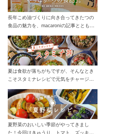
長年こめ油づくりに向き合ってきたつの
食品の魅力を、macaroniの記事とともに
ご紹介します。レシピや活用術はもちろ
ん、製造現場や品質へのこだわりまで。
こめ油をもっと好きになるコンテンツを
ぜひお楽しみください。
夏は食欲が落ちがちですが、そんなとき
こそスタミナレシピで元気をチャージ！
お肉や夏野菜をたっぷり使う丼をガッツ
リ食べて、夏バテを吹き飛ばしましょ
う！
夏野菜のおいしい季節がやってきまし
た！今回はきゅうり、トマト、ズッキー