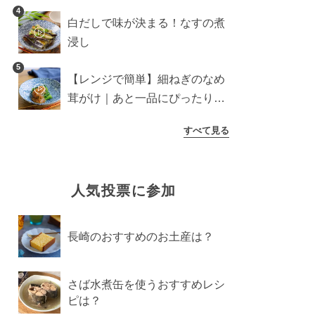
介
4
白だしで味が決まる！なすの煮
浸し
5
【レンジで簡単】細ねぎのなめ
茸がけ｜あと一品にぴったり副
菜
すべて見る
人気投票に参加
長崎のおすすめのお土産は？
さば水煮缶を使うおすすめレシ
ピは？