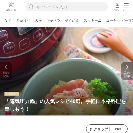
ログイン
メニュー
なす
きゅうり
大根
キャベツ
そうめん
ズッキーニ
ゴーヤ
ピーマ
前の
次の
記事
記事
「電気圧力鍋」の人気レシピ40選。手軽に本格料理を
楽しもう！
263
クリップ