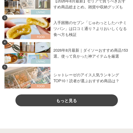
【2026年8月最新】セリアで買うべきおす
すめ商品総まとめ。雑貨や収納グッズも
3
入手困難のセブン「じゅわっとしたハチミ
ツパン」は口コミ通り？よりおいしくなる
食べ方も検証
4
2026年8月最新｜ダイソーおすすめ商品153
選。使って良かった神アイテムを厳選
5
シャトレーゼのアイス人気ランキング
TOP10！読者が選ぶおすすめ商品は？
もっと見る