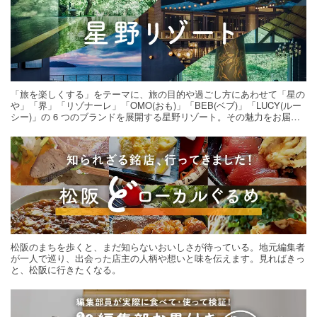
「旅を楽しくする」をテーマに、旅の目的や過ごし方にあわせて「星の
や」「界」「リゾナーレ」「OMO(おも)」「BEB(ベブ)」「LUCY(ルー
シー)」の 6 つのブランドを展開する星野リゾート。その魅力をお届け
する旅の連載。次の旅先探しのヒントにいかがですか？
松阪のまちを歩くと、まだ知らないおいしさが待っている。地元編集者
が一人で巡り、出会った店主の人柄や想いと味を伝えます。見ればきっ
と、松阪に行きたくなる。