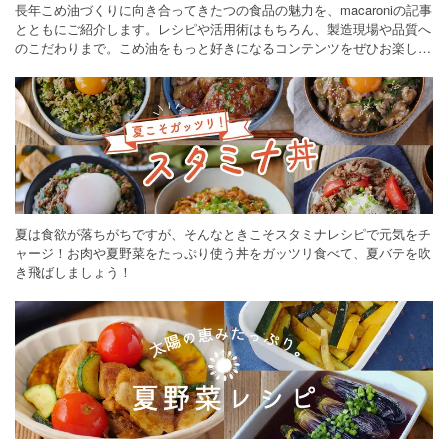
長年こめ油づくりに向き合ってきたつの食品の魅力を、macaroniの記事
とともにご紹介します。レシピや活用術はもちろん、製造現場や品質へ
のこだわりまで。こめ油をもっと好きになるコンテンツをぜひお楽しみ
ください。
夏は食欲が落ちがちですが、そんなときこそスタミナレシピで元気をチ
ャージ！お肉や夏野菜をたっぷり使う丼をガッツリ食べて、夏バテを吹
き飛ばしましょう！