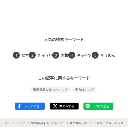
人気の検索キーワード
1
なす
2
きゅうり
3
大根
4
キャベツ
5
そうめん
この記事に関するキーワード
調理器具を使ったレシピ
圧力鍋レシピ
TOP
レシピ
調理器具を使ったレシピ
圧力鍋レシピ
「電気圧力鍋」の人気レ