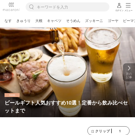
ログイン
メニュー
なす
きゅうり
大根
キャベツ
そうめん
ズッキーニ
ゴーヤ
ピーマ
前の
次の
記事
記事
ビールギフト人気おすすめ10選！定番から飲み比べセ
ットまで
1
クリップ