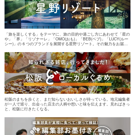
「旅を楽しくする」をテーマに、旅の目的や過ごし方にあわせて「星の
や」「界」「リゾナーレ」「OMO(おも)」「BEB(ベブ)」「LUCY(ルー
シー)」の 6 つのブランドを展開する星野リゾート。その魅力をお届け
する旅の連載。次の旅先探しのヒントにいかがですか？
松阪のまちを歩くと、まだ知らないおいしさが待っている。地元編集者
が一人で巡り、出会った店主の人柄や想いと味を伝えます。見ればきっ
と、松阪に行きたくなる。