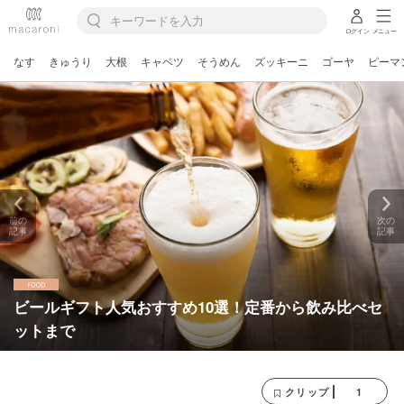
ログイン
メニュー
なす
きゅうり
大根
キャベツ
そうめん
ズッキーニ
ゴーヤ
ピーマ
前の
次の
記事
記事
ビールギフト人気おすすめ10選！定番から飲み比べセ
ットまで
1
クリップ