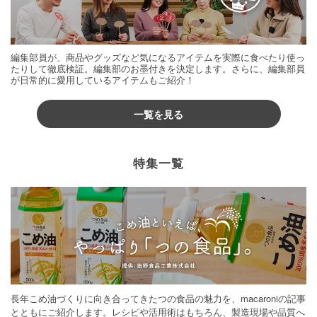
編集部員が、商品やグッズなど気になるアイテムを実際に食べたり使っ
たりして徹底検証。編集部のお墨付きを決定します。さらに、編集部員
が日常的に愛用しているアイテムもご紹介！
一覧を見る
特集一覧
長年こめ油づくりに向き合ってきたつの食品の魅力を、macaroniの記事
とともにご紹介します。レシピや活用術はもちろん、製造現場や品質へ