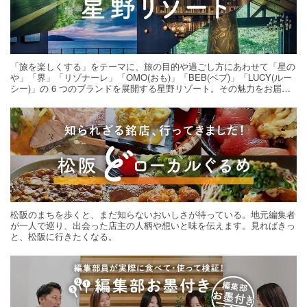
「旅を楽しくする」をテーマに、旅の目的や過ごし方にあわせて「星の
や」「界」「リゾナーレ」「OMO(おも)」「BEB(ベブ)」「LUCY(ルー
シー)」の 6 つのブランドを展開する星野リゾート。その魅力をお届け
する旅の連載。次の旅先探しのヒントにいかがですか？
松阪のまちを歩くと、まだ知らないおいしさが待っている。地元編集者
が一人で巡り、出会った店主の人柄や想いと味を伝えます。見ればきっ
と、松阪に行きたくなる。