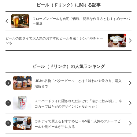
ビール（ドリンク）に関する記事
フローズンビールを自宅で再現！簡単な作り方とおすすめサーバ
ー厳選
ビールの国タイで大人気のおすすめビール８選！シンハやチャー
ンも
ビール（ドリンク）の人気ランキング
USJの名物「バタービール」とは？味わいや飲み方、購入
1
場所まで
スーパードライに隠された仕掛けに「確かに飲み頃」。辛
2
口カーブはただのデザインじゃなかった！
カルディで買えるおすすめビール5選！人気のフルーツビ
3
ールや瓶ビールが手に入る