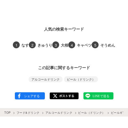
人気の検索キーワード
1
なす
2
きゅうり
3
大根
4
キャベツ
5
そうめん
この記事に関するキーワード
アルコールドリンク
ビール（ドリンク）
TOP
フード&ドリンク
アルコールドリンク
ビール（ドリンク）
ビールギフ