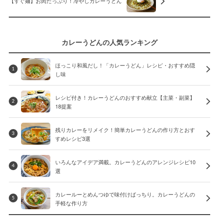
【すぐ麺】お肉たっぷり！冷やしカレーうどん
カレーうどんの人気ランキング
ほっこり和風だし！「カレーうどん」レシピ・おすすめ隠
1
し味
レシピ付き！カレーうどんのおすすめ献立【主菜・副菜】
2
18提案
残りカレーをリメイク！簡単カレーうどんの作り方とおす
3
すめレシピ3選
いろんなアイデア満載。カレーうどんのアレンジレシピ10
4
選
カレールーとめんつゆで味付けばっちり。カレーうどんの
5
手軽な作り方