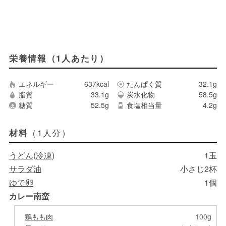
栄養情報（1人あたり）
エネルギー
637kcal
たんぱく質
32.1g
脂質
33.1g
炭水化物
58.5g
糖質
52.5g
食塩相当量
4.2g
（1人分）
材料
うどん(冷凍)
1玉
サラダ油
小さじ2杯
ゆで卵
1個
カレー南蛮
鶏もも肉
100g