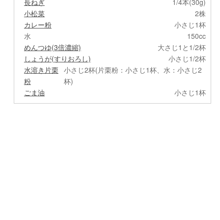
長ねぎ
1/4本(30g)
小松菜
2株
カレー粉
小さじ1杯
水
150cc
めんつゆ(3倍濃縮)
大さじ1と1/2杯
しょうが(すりおろし)
小さじ1/2杯
水溶き片栗
小さじ2杯(片栗粉：小さじ1杯、水：小さじ2
粉
杯)
ごま油
小さじ1杯