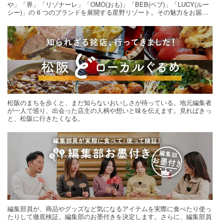
や」「界」「リゾナーレ」「OMO(おも)」「BEB(ベブ)」「LUCY(ルー
シー)」の 6 つのブランドを展開する星野リゾート。その魅力をお届け
する旅の連載。次の旅先探しのヒントにいかがですか？
松阪のまちを歩くと、まだ知らないおいしさが待っている。地元編集者
が一人で巡り、出会った店主の人柄や想いと味を伝えます。見ればきっ
と、松阪に行きたくなる。
編集部員が、商品やグッズなど気になるアイテムを実際に食べたり使っ
たりして徹底検証。編集部のお墨付きを決定します。さらに、編集部員