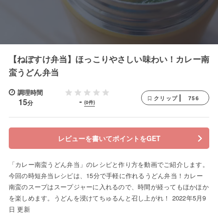
【ねぼすけ弁当】ほっこりやさしい味わい！カレー南
蛮うどん弁当
調理時間
756
クリップ
-
15
分
(0件)
レビューを書いてポイントをGET
「カレー南蛮うどん弁当」のレシピと作り方を動画でご紹介します。
今回の時短弁当レシピは、15分で手軽に作れるうどん弁当！カレー
南蛮のスープはスープジャーに入れるので、時間が経ってもほかほか
を楽しめます。うどんを浸けてちゅるんと召し上がれ！ 2022年5月9
日 更新