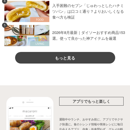
4
入手困難のセブン「じゅわっとしたハチミ
ツパン」は口コミ通り？よりおいしくなる
食べ方も検証
5
2026年8月最新｜ダイソーおすすめ商品153
選。使って良かった神アイテムを厳選
もっと見る
アプリでもっと楽しく
通勤中やランチ、おやすみ前に、アプリでサクサ
ク快適に。食のトレンド情報や簡単レシピに毎日
出会えるアプリ。内食・外食問わず、グルメや料