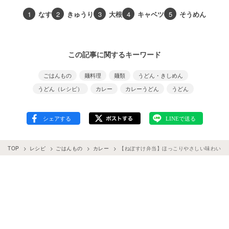
1
なす
2
きゅうり
3
大根
4
キャベツ
5
そうめん
この記事に関するキーワード
ごはんもの
麺料理
麺類
うどん・きしめん
うどん（レシピ）
カレー
カレーうどん
うどん
TOP
レシピ
ごはんもの
カレー
【ねぼすけ弁当】ほっこりやさしい味わい！