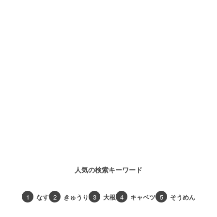
人気の検索キーワード
1
なす
2
きゅうり
3
大根
4
キャベツ
5
そうめん