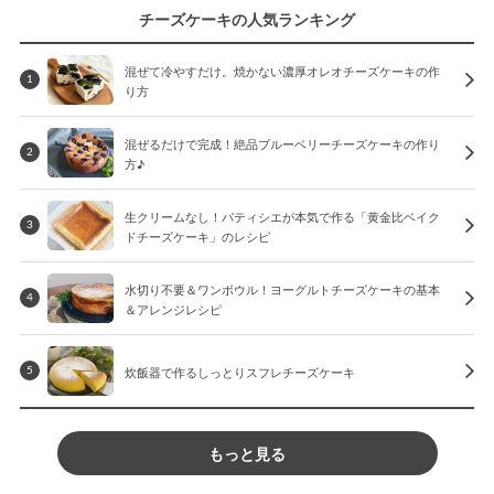
チーズケーキの人気ランキング
混ぜて冷やすだけ。焼かない濃厚オレオチーズケーキの作
1
り方
混ぜるだけで完成！絶品ブルーベリーチーズケーキの作り
2
方♪
生クリームなし！パティシエが本気で作る「黄金比ベイク
3
ドチーズケーキ」のレシピ
水切り不要＆ワンボウル！ヨーグルトチーズケーキの基本
4
＆アレンジレシピ
炊飯器で作るしっとりスフレチーズケーキ
5
もっと見る