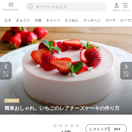
ログイン
メニュー
なす
きゅうり
大根
キャベツ
そうめん
ズッキーニ
ゴーヤ
ピーマ
前の
次の
記事
記事
簡単おしゃれ。いちごのレアチーズケーキの作り方
384
クリップ
-
(0件)