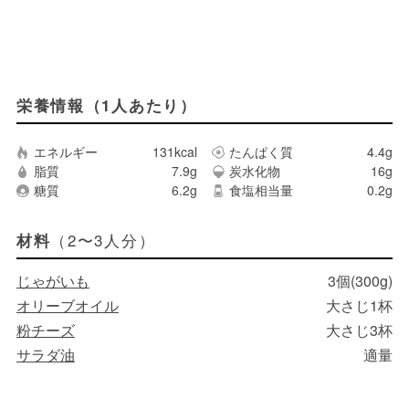
栄養情報（1人あたり）
エネルギー
131kcal
たんぱく質
4.4g
脂質
7.9g
炭水化物
16g
糖質
6.2g
食塩相当量
0.2g
（2〜3人分）
材料
じゃがいも
3個(300g)
オリーブオイル
大さじ1杯
粉チーズ
大さじ3杯
サラダ油
適量