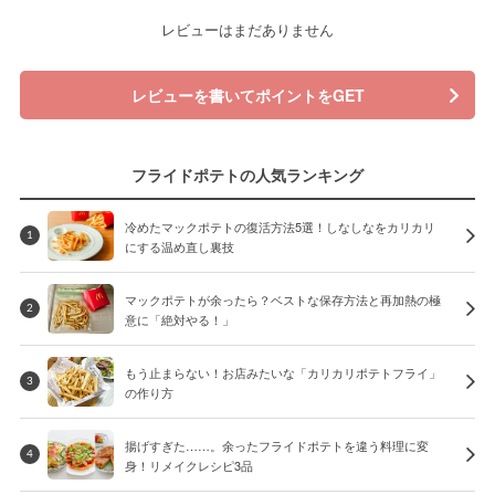
レビューはまだありません
レビューを書いてポイントをGET
フライドポテトの人気ランキング
冷めたマックポテトの復活方法5選！しなしなをカリカリ
1
にする温め直し裏技
マックポテトが余ったら？ベストな保存方法と再加熱の極
2
意に「絶対やる！」
もう止まらない！お店みたいな「カリカリポテトフライ」
3
の作り方
揚げすぎた……。余ったフライドポテトを違う料理に変
4
身！リメイクレシピ3品