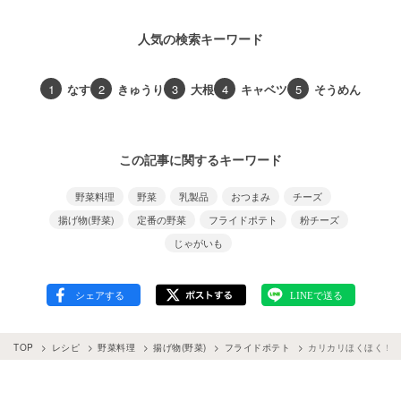
人気の検索キーワード
1
なす
2
きゅうり
3
大根
4
キャベツ
5
そうめん
この記事に関するキーワード
野菜料理
野菜
乳製品
おつまみ
チーズ
揚げ物(野菜)
定番の野菜
フライドポテト
粉チーズ
じゃがいも
TOP
レシピ
野菜料理
揚げ物(野菜)
フライドポテト
カリカリほくほく！