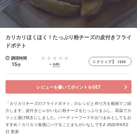
カリカリほくほく！たっぷり粉チーズの皮付きフライ
ドポテト
調理時間
1225
クリップ
-
15
分
(0件)
レビューを書いてポイントをGET
「カリカリチーズのフライドポテト」のレシピと作り方を動画でご紹
介します。皮付きじゃがいもに粉チーズをたっぷりまぶし、高温でカ
リッと揚げ焼きにしました。パーティーフードやおつまみとしてもお
すすめ！カリカリ食感にハマることまちがいなしです♪ 2022年6月2
日 更新