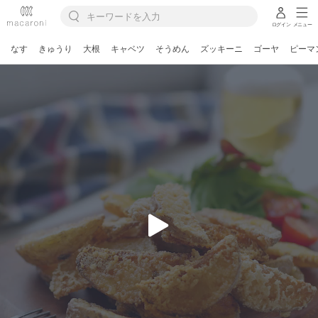
ログイン
メニュー
なす
きゅうり
大根
キャベツ
そうめん
ズッキーニ
ゴーヤ
ピーマ