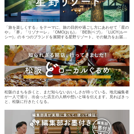
「旅を楽しくする」をテーマに、旅の目的や過ごし方にあわせて「星の
や」「界」「リゾナーレ」「OMO(おも)」「BEB(ベブ)」「LUCY(ルー
シー)」の 6 つのブランドを展開する星野リゾート。その魅力をお届け
する旅の連載。次の旅先探しのヒントにいかがですか？
松阪のまちを歩くと、まだ知らないおいしさが待っている。地元編集者
が一人で巡り、出会った店主の人柄や想いと味を伝えます。見ればきっ
と、松阪に行きたくなる。