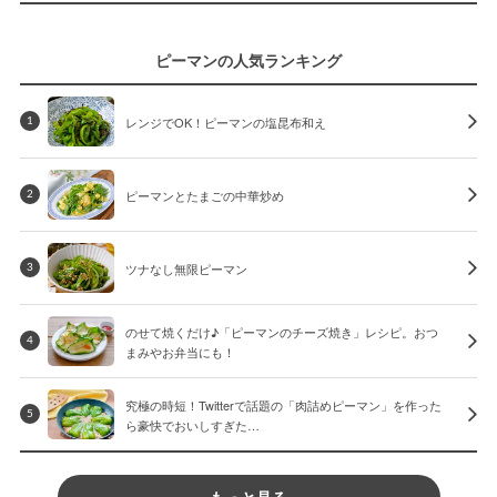
ピーマンの人気ランキング
レンジでOK！ピーマンの塩昆布和え
1
ピーマンとたまごの中華炒め
2
ツナなし無限ピーマン
3
のせて焼くだけ♪「ピーマンのチーズ焼き」レシピ。おつ
4
まみやお弁当にも！
究極の時短！Twitterで話題の「肉詰めピーマン」を作った
5
ら豪快でおいしすぎた…