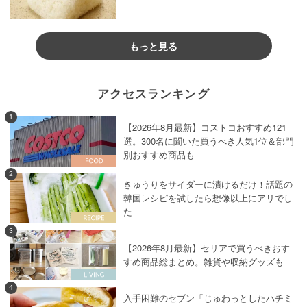
もっと見る
アクセスランキング
1
【2026年8月最新】コストコおすすめ121
選。300名に聞いた買うべき人気1位＆部門
別おすすめ商品も
2
きゅうりをサイダーに漬けるだけ！話題の
韓国レシピを試したら想像以上にアリでし
た
3
【2026年8月最新】セリアで買うべきおす
すめ商品総まとめ。雑貨や収納グッズも
4
入手困難のセブン「じゅわっとしたハチミ