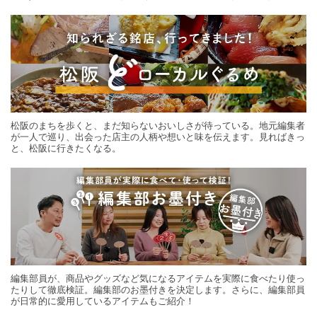
する旅の連載。次の旅先探しのヒントにいかがですか？
松阪のまちを歩くと、まだ知らないおいしさが待っている。地元編集者
が一人で巡り、出会った店主の人柄や想いと味を伝えます。見ればきっ
と、松阪に行きたくなる。
編集部員が、商品やグッズなど気になるアイテムを実際に食べたり使っ
たりして徹底検証。編集部のお墨付きを決定します。さらに、編集部員
が日常的に愛用しているアイテムもご紹介！