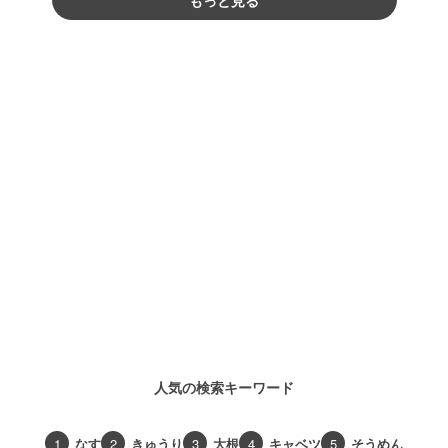
もっと見る
人気の検索キーワード
1
なす
2
きゅうり
3
大根
4
キャベツ
5
そうめん