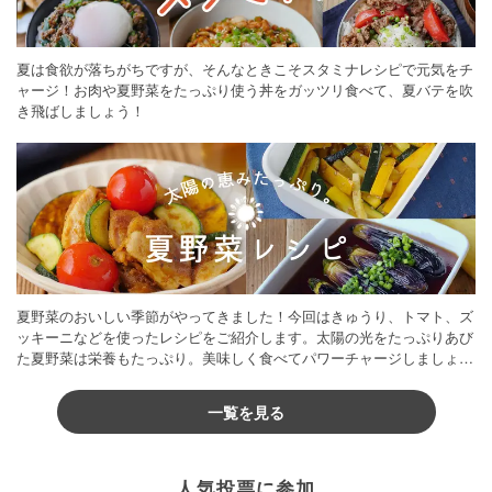
夏は食欲が落ちがちですが、そんなときこそスタミナレシピで元気をチ
ャージ！お肉や夏野菜をたっぷり使う丼をガッツリ食べて、夏バテを吹
き飛ばしましょう！
夏野菜のおいしい季節がやってきました！今回はきゅうり、トマト、ズ
ッキーニなどを使ったレシピをご紹介します。太陽の光をたっぷりあび
た夏野菜は栄養もたっぷり。美味しく食べてパワーチャージしましょう
♪
一覧を見る
人気投票に参加