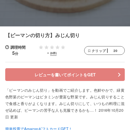
【ピーマンの切り方】みじん切り
調理時間
20
クリップ
-
5
分
(0件)
レビューを書いてポイントをGET
「ピーマンのみじん切り」を動画でご紹介します。色鮮やかで、緑黄
色野菜のピーマンはビタミンが豊富な野菜です。みじん切りすること
で食感と香りがよくなります。みじん切りにして、いつもの料理に混
ぜ込めば、ピーマンの苦手な人も克服できるかも…！ 2016年10月20
日 更新
簡単投票でAmazonギフトカードGET！