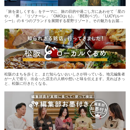
「旅を楽しくする」をテーマに、旅の目的や過ごし方にあわせて「星の
や」「界」「リゾナーレ」「OMO(おも)」「BEB(ベブ)」「LUCY(ルー
シー)」の 6 つのブランドを展開する星野リゾート。その魅力をお届け
する旅の連載。次の旅先探しのヒントにいかがですか？
松阪のまちを歩くと、まだ知らないおいしさが待っている。地元編集者
が一人で巡り、出会った店主の人柄や想いと味を伝えます。見ればきっ
と、松阪に行きたくなる。