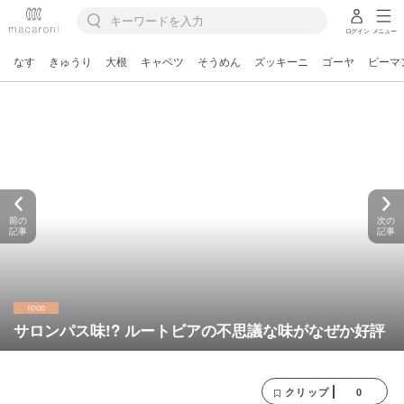
ログイン
メニュー
なす
きゅうり
大根
キャベツ
そうめん
ズッキーニ
ゴーヤ
ピーマ
前の
次の
記事
記事
サロンパス味!? ルートビアの不思議な味がなぜか好評
0
クリップ