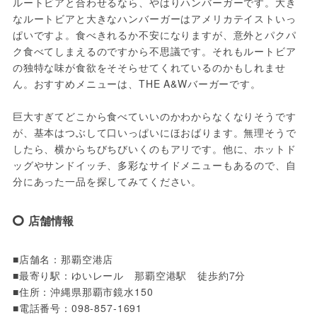
ルートビアと合わせるなら、やはりハンバーガーです。大き
なルートビアと大きなハンバーガーはアメリカテイストいっ
ぱいですよ。食べきれるか不安になりますが、意外とパクパ
ク食べてしまえるのですから不思議です。それもルートビア
の独特な味が食欲をそそらせてくれているのかもしれませ
ん。おすすめメニューは、THE A&Wバーガーです。

巨大すぎてどこから食べていいのかわからなくなりそうです
が、基本はつぶして口いっぱいにほおばります。無理そうで
したら、横からちびちびいくのもアリです。他に、ホットド
ッグやサンドイッチ、多彩なサイドメニューもあるので、自
分にあった一品を探してみてください。
店舗情報
■店舗名：那覇空港店

■最寄り駅：ゆいレール　那覇空港駅　徒歩約7分

■住所：沖縄県那覇市鏡水150

■電話番号：098-857-1691
