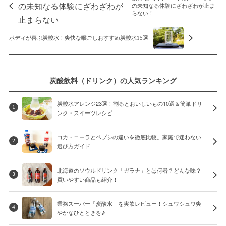
の未知なる体験にざわざわが止ま
らない！
ボディが喜ぶ炭酸水！爽快な喉ごしおすすめ炭酸水15選
炭酸飲料（ドリンク）の人気ランキング
炭酸水アレンジ23選！割るとおいしいもの10選＆簡単ドリ
1
ンク・スイーツレシピ
コカ・コーラとペプシの違いを徹底比較。家庭で迷わない
2
選び方ガイド
北海道のソウルドリンク「ガラナ」とは何者？どんな味？
3
買いやすい商品も紹介！
業務スーパー「炭酸水」を実飲レビュー！シュワシュワ爽
4
やかなひとときを♪