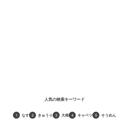
人気の検索キーワード
1
なす
2
きゅうり
3
大根
4
キャベツ
5
そうめん