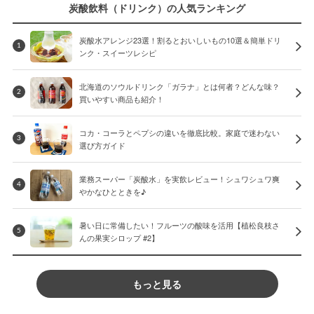
炭酸飲料（ドリンク）の人気ランキング
炭酸水アレンジ23選！割るとおいしいもの10選＆簡単ドリ
1
ンク・スイーツレシピ
北海道のソウルドリンク「ガラナ」とは何者？どんな味？
2
買いやすい商品も紹介！
コカ・コーラとペプシの違いを徹底比較。家庭で迷わない
3
選び方ガイド
業務スーパー「炭酸水」を実飲レビュー！シュワシュワ爽
4
やかなひとときを♪
暑い日に常備したい！フルーツの酸味を活用【植松良枝さ
5
んの果実シロップ #2】
もっと見る