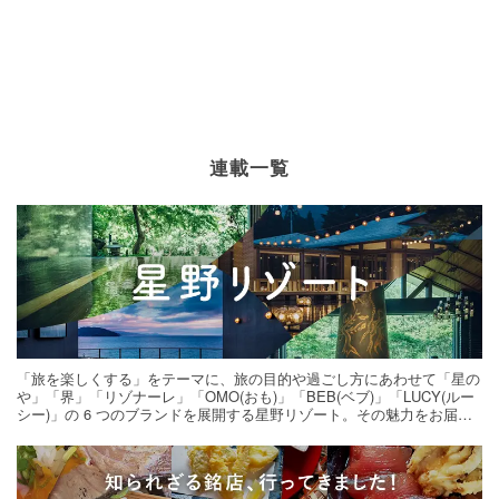
連載一覧
「旅を楽しくする」をテーマに、旅の目的や過ごし方にあわせて「星の
や」「界」「リゾナーレ」「OMO(おも)」「BEB(ベブ)」「LUCY(ルー
シー)」の 6 つのブランドを展開する星野リゾート。その魅力をお届け
する旅の連載。次の旅先探しのヒントにいかがですか？