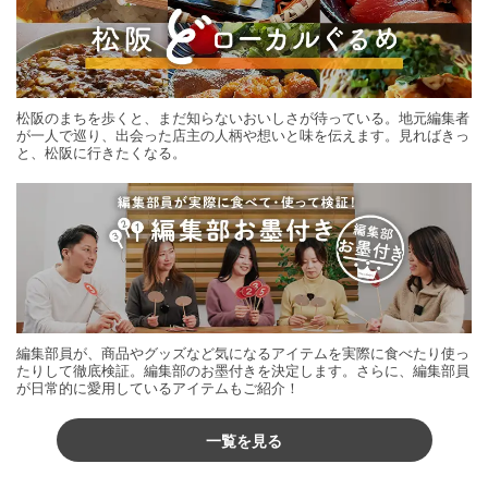
松阪のまちを歩くと、まだ知らないおいしさが待っている。地元編集者
が一人で巡り、出会った店主の人柄や想いと味を伝えます。見ればきっ
と、松阪に行きたくなる。
編集部員が、商品やグッズなど気になるアイテムを実際に食べたり使っ
たりして徹底検証。編集部のお墨付きを決定します。さらに、編集部員
が日常的に愛用しているアイテムもご紹介！
一覧を見る