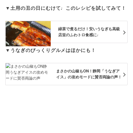
▼土用の丑の日にむけて♩このレシピを試してみて！
緑茶で煮るだけ！安いうなぎも高級
店並のふわトロ食感に♩
▼うなぎのびっくりグルメはほかにも！
まさかの山椒もON！静岡「うなぎア
イス」の攻めモードに賛否両論の声！