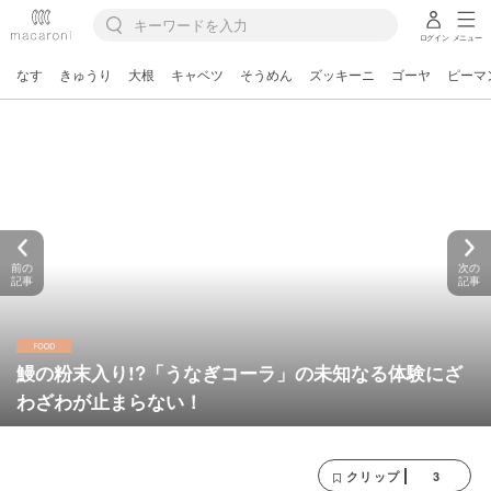
ログイン
メニュー
なす
きゅうり
大根
キャベツ
そうめん
ズッキーニ
ゴーヤ
ピーマ
前の
次の
記事
記事
鰻の粉末入り!?「うなぎコーラ」の未知なる体験にざ
わざわが止まらない！
3
クリップ