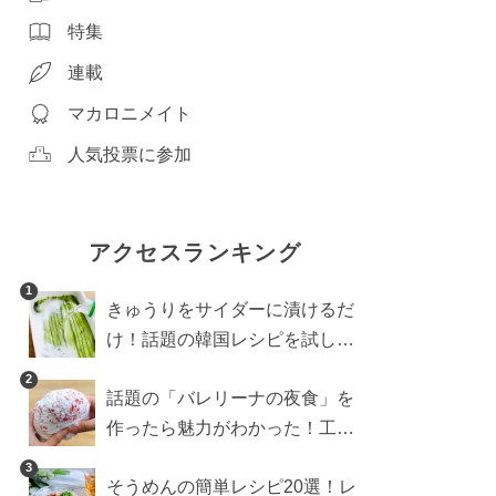
特集
連載
マカロニメイト
人気投票に参加
アクセスランキング
1
きゅうりをサイダーに漬けるだ
け！話題の韓国レシピを試した
ら想像以上にアリでした
2
話題の「バレリーナの夜食」を
作ったら魅力がわかった！工程
10分の作り方
3
そうめんの簡単レシピ20選！レ