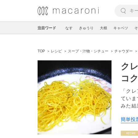
注目ワード
なす
きゅうり
大根
キャベツ
そ
TOP
レシピ
スープ・汁物・シチュー
チャウダー
ク
コ
「クレ
ていま
みた結
簡単投票