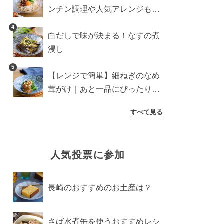
ンチン調理や人気アレンジも紹
介
4
白だしで味が決まる！なすの煮
浸し
5
【レンジで簡単】細ねぎのなめ
茸がけ｜あと一品にぴったり副
菜
すべて見る
人気投票に参加
長崎のおすすめのお土産は？
さば水煮缶を使うおすすめレシ