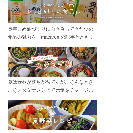
長年こめ油づくりに向き合ってきたつの
食品の魅力を、macaroniの記事とともに
ご紹介します。レシピや活用術はもちろ
ん、製造現場や品質へのこだわりまで。
こめ油をもっと好きになるコンテンツを
ぜひお楽しみください。
夏は食欲が落ちがちですが、そんなとき
こそスタミナレシピで元気をチャージ！
お肉や夏野菜をたっぷり使う丼をガッツ
リ食べて、夏バテを吹き飛ばしましょ
う！