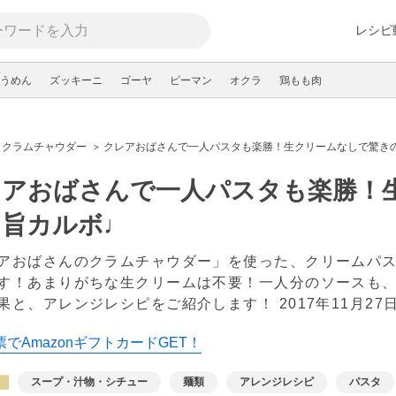
レシピ
うめん
ズッキーニ
ゴーヤ
ピーマン
オクラ
鶏もも肉
クラムチャウダー
クレアおばさんで一人パスタも楽勝！生クリームなしで驚き
レアおばさんで一人パスタも楽勝！
ク旨カルボ♩
アおばさんのクラムチャウダー」を使った、クリームパスタの
す！あまりがちな生クリームは不要！一人分のソースも
果と、アレンジレシピをご紹介します！
2017年11月27
でAmazonギフトカードGET！
スープ・汁物・シチュー
麺類
アレンジレシピ
パスタ