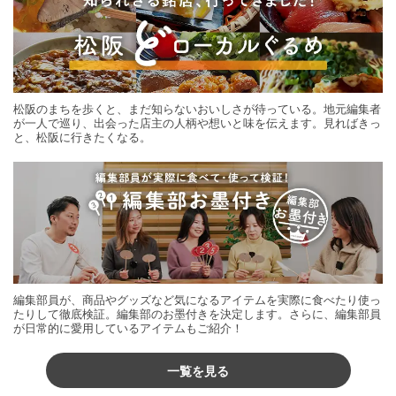
松阪のまちを歩くと、まだ知らないおいしさが待っている。地元編集者
が一人で巡り、出会った店主の人柄や想いと味を伝えます。見ればきっ
と、松阪に行きたくなる。
編集部員が、商品やグッズなど気になるアイテムを実際に食べたり使っ
たりして徹底検証。編集部のお墨付きを決定します。さらに、編集部員
が日常的に愛用しているアイテムもご紹介！
一覧を見る