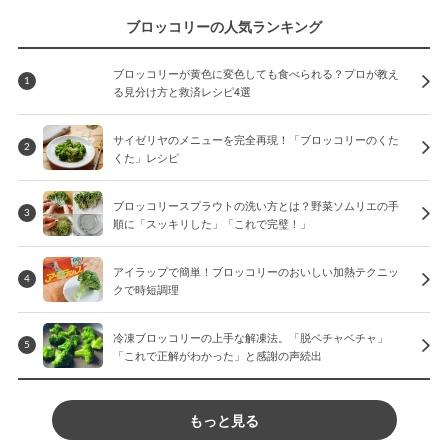
ブロッコリーの人気ランキング
ブロッコリーが黄色に変色しても食べられる？プロが教え
1
る見分け方と救済レシピ4選
サイゼリヤのメニューを完全再現！「ブロッコリーのくた
2
くた」レシピ
ブロッコリースプラウトの洗い方とは？野菜ソムリエの手
3
順に「スッキリした」「これで完璧！」
アイラップで簡単！ブロッコリーのおいしい加熱テクニッ
4
クで時短調理
冷凍ブロッコリーの上手な解凍法。「脱ベチャベチャ」
5
「これで正解がわかった」と感謝の声続出
もっと見る