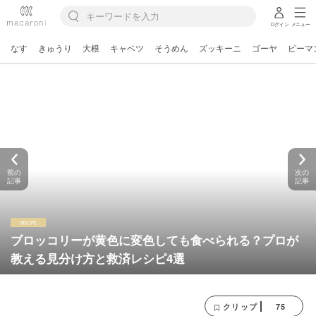
ログイン
メニュー
なす
きゅうり
大根
キャベツ
そうめん
ズッキーニ
ゴーヤ
ピーマ
前の
次の
記事
記事
ブロッコリーが黄色に変色しても食べられる？プロが
教える見分け方と救済レシピ4選
75
クリップ