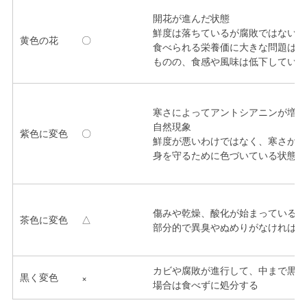
開花が進んだ状態
鮮度は落ちているが腐敗ではないた
黄色の花
〇
食べられる栄養価に大きな問題はな
ものの、食感や風味は低下している
寒さによってアントシアニンが増え
自然現象
紫色に変色
〇
鮮度が悪いわけではなく、寒さから
身を守るために色づいている状態
傷みや乾燥、酸化が始まっている状
茶色に変色
△
部分的で異臭やぬめりがなければ食
カビや腐敗が進行して、中まで黒い
黒く変色
×
場合は食べずに処分する