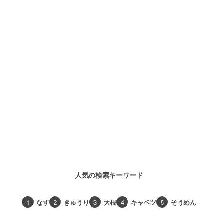
人気の検索キーワード
1
なす
2
きゅうり
3
大根
4
キャベツ
5
そうめん