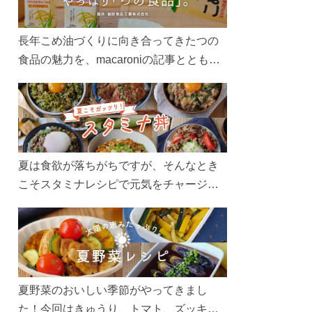
長年こめ油づくりに向き合ってきたつの
食品の魅力を、macaroniの記事とともに
ご紹介します。レシピや活用術はもちろ
ん、製造現場や品質へのこだわりまで。
こめ油をもっと好きになるコンテンツを
ぜひお楽しみください。
夏は食欲が落ちがちですが、そんなとき
こそスタミナレシピで元気をチャージ！
お肉や夏野菜をたっぷり使う丼をガッツ
リ食べて、夏バテを吹き飛ばしましょ
う！
夏野菜のおいしい季節がやってきまし
た！今回はきゅうり、トマト、ズッキー