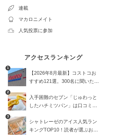
連載
マカロニメイト
人気投票に参加
アクセスランキング
1
【2026年8月最新】コストコお
すすめ121選。300名に聞いた買
うべき人気1位＆部門別おすす
2
入手困難のセブン「じゅわっと
め商品も
したハチミツパン」は口コミ通
り？よりおいしくなる食べ方も
3
シャトレーゼのアイス人気ラン
検証
キングTOP10！読者が選ぶおす