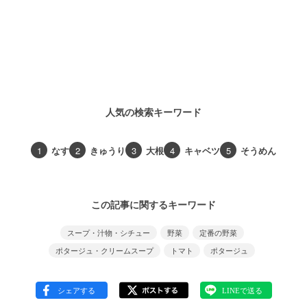
人気の検索キーワード
1
なす
2
きゅうり
3
大根
4
キャベツ
5
そうめん
この記事に関するキーワード
スープ・汁物・シチュー
野菜
定番の野菜
ポタージュ・クリームスープ
トマト
ポタージュ