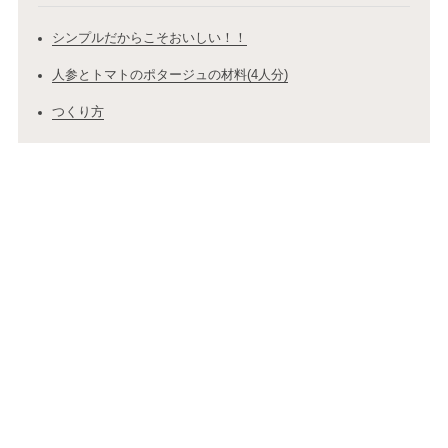
シンプルだからこそおいしい！！
人参とトマトのポタージュの材料(4人分)
つくり方