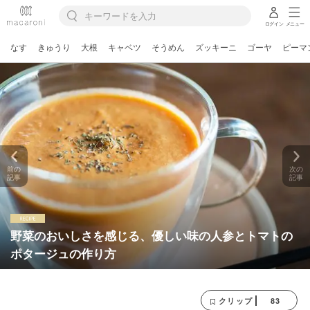
ログイン
メニュー
なす
きゅうり
大根
キャベツ
そうめん
ズッキーニ
ゴーヤ
ピーマ
前の
次の
記事
記事
野菜のおいしさを感じる、優しい味の人参とトマトの
ポタージュの作り方
83
クリップ