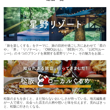
「旅を楽しくする」をテーマに、旅の目的や過ごし方にあわせて「星の
や」「界」「リゾナーレ」「OMO(おも)」「BEB(ベブ)」「LUCY(ルー
シー)」の 6 つのブランドを展開する星野リゾート。その魅力をお届け
する旅の連載。次の旅先探しのヒントにいかがですか？
松阪のまちを歩くと、まだ知らないおいしさが待っている。地元編集者
が一人で巡り、出会った店主の人柄や想いと味を伝えます。見ればきっ
と、松阪に行きたくなる。