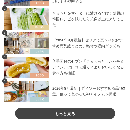
別おすすめ商品も
2
きゅうりをサイダーに漬けるだけ！話題の
韓国レシピを試したら想像以上にアリでし
た
3
【2026年8月最新】セリアで買うべきおす
すめ商品総まとめ。雑貨や収納グッズも
4
入手困難のセブン「じゅわっとしたハチミ
ツパン」は口コミ通り？よりおいしくなる
食べ方も検証
5
2026年8月最新｜ダイソーおすすめ商品153
選。使って良かった神アイテムを厳選
もっと見る