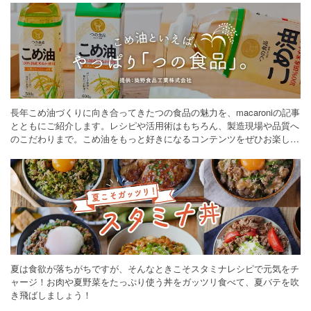
長年こめ油づくりに向き合ってきたつの食品の魅力を、macaroniの記事
とともにご紹介します。レシピや活用術はもちろん、製造現場や品質へ
のこだわりまで。こめ油をもっと好きになるコンテンツをぜひお楽しみ
ください。
夏は食欲が落ちがちですが、そんなときこそスタミナレシピで元気をチ
ャージ！お肉や夏野菜をたっぷり使う丼をガッツリ食べて、夏バテを吹
き飛ばしましょう！