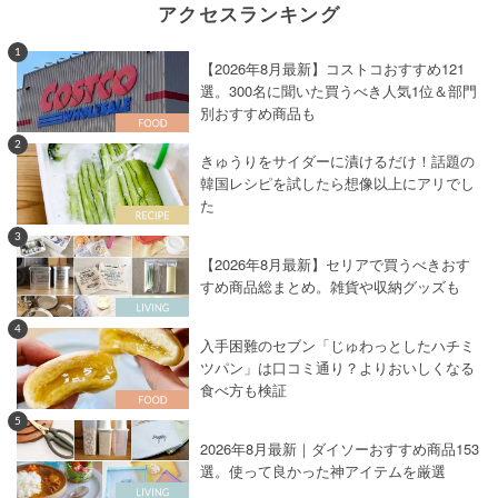
アクセスランキング
1
【2026年8月最新】コストコおすすめ121
選。300名に聞いた買うべき人気1位＆部門
別おすすめ商品も
2
きゅうりをサイダーに漬けるだけ！話題の
韓国レシピを試したら想像以上にアリでし
た
3
【2026年8月最新】セリアで買うべきおす
すめ商品総まとめ。雑貨や収納グッズも
4
入手困難のセブン「じゅわっとしたハチミ
ツパン」は口コミ通り？よりおいしくなる
食べ方も検証
5
2026年8月最新｜ダイソーおすすめ商品153
選。使って良かった神アイテムを厳選