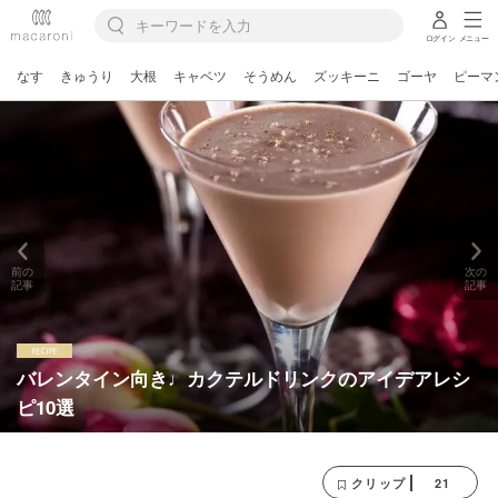
ログイン
メニュー
なす
きゅうり
大根
キャベツ
そうめん
ズッキーニ
ゴーヤ
ピーマ
前の
次の
記事
記事
バレンタイン向き♩カクテルドリンクのアイデアレシ
ピ10選
21
クリップ