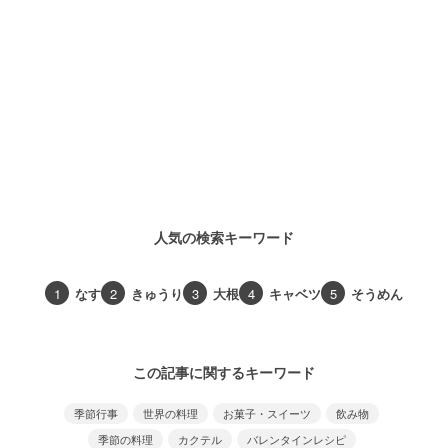
人気の検索キーワード
1
なす
2
きゅうり
3
大根
4
キャベツ
5
そうめん
この記事に関するキーワード
季節行事
世界の料理
お菓子・スイーツ
飲み物
季節の料理
カクテル
バレンタインレシピ