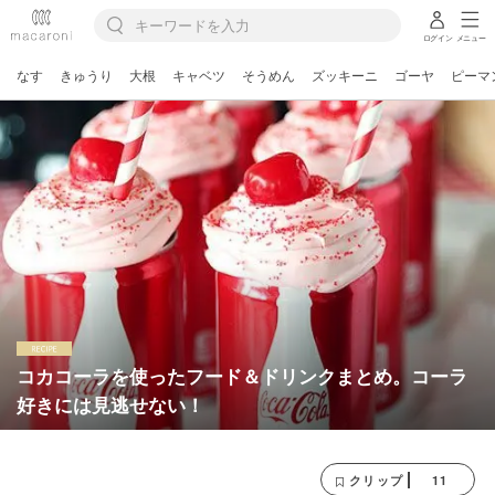
ログイン
メニュー
なす
きゅうり
大根
キャベツ
そうめん
ズッキーニ
ゴーヤ
ピーマ
コカコーラを使ったフード＆ドリンクまとめ。コーラ
好きには見逃せない！
11
クリップ