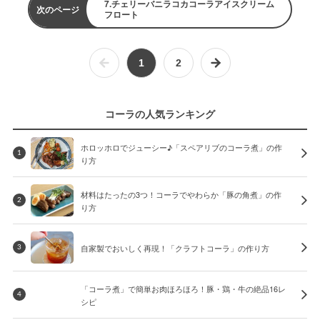
7.チェリーバニラコカコーラアイスクリーム
次のページ
フロート
1
2
コーラの人気ランキング
ホロッホロでジューシー♪「スペアリブのコーラ煮」の作
1
り方
材料はたったの3つ！コーラでやわらか「豚の角煮」の作
2
り方
自家製でおいしく再現！「クラフトコーラ」の作り方
3
「コーラ煮」で簡単お肉ほろほろ！豚・鶏・牛の絶品16レ
4
シピ