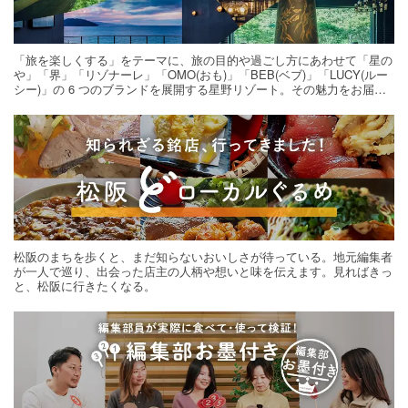
「旅を楽しくする」をテーマに、旅の目的や過ごし方にあわせて「星の
や」「界」「リゾナーレ」「OMO(おも)」「BEB(ベブ)」「LUCY(ルー
シー)」の 6 つのブランドを展開する星野リゾート。その魅力をお届け
する旅の連載。次の旅先探しのヒントにいかがですか？
松阪のまちを歩くと、まだ知らないおいしさが待っている。地元編集者
が一人で巡り、出会った店主の人柄や想いと味を伝えます。見ればきっ
と、松阪に行きたくなる。