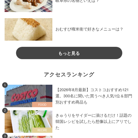
岐阜県の名物といえば？
おむすび権米衛で好きなメニューは？
もっと見る
アクセスランキング
1
【2026年8月最新】コストコおすすめ121
選。300名に聞いた買うべき人気1位＆部門
別おすすめ商品も
2
きゅうりをサイダーに漬けるだけ！話題の
韓国レシピを試したら想像以上にアリでし
た
3