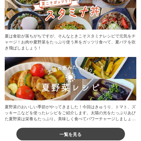
夏は食欲が落ちがちですが、そんなときこそスタミナレシピで元気をチ
ャージ！お肉や夏野菜をたっぷり使う丼をガッツリ食べて、夏バテを吹
き飛ばしましょう！
夏野菜のおいしい季節がやってきました！今回はきゅうり、トマト、ズ
ッキーニなどを使ったレシピをご紹介します。太陽の光をたっぷりあび
た夏野菜は栄養もたっぷり。美味しく食べてパワーチャージしましょう
♪
一覧を見る