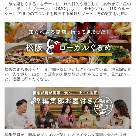
「旅を楽しくする」をテーマに、旅の目的や過ごし方にあわせて「星の
や」「界」「リゾナーレ」「OMO(おも)」「BEB(ベブ)」「LUCY(ルー
シー)」の 6 つのブランドを展開する星野リゾート。その魅力をお届け
する旅の連載。次の旅先探しのヒントにいかがですか？
松阪のまちを歩くと、まだ知らないおいしさが待っている。地元編集者
が一人で巡り、出会った店主の人柄や想いと味を伝えます。見ればきっ
と、松阪に行きたくなる。
編集部員が、商品やグッズなど気になるアイテムを実際に食べたり使っ