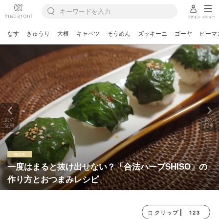
ログイン
メニュー
なす
きゅうり
大根
キャベツ
そうめん
ズッキーニ
ゴーヤ
ピーマ
前の
次の
記事
記事
一度はまると抜け出せない？「合法ハーブSHISO」の
作り方とおつまみレシピ
123
クリップ