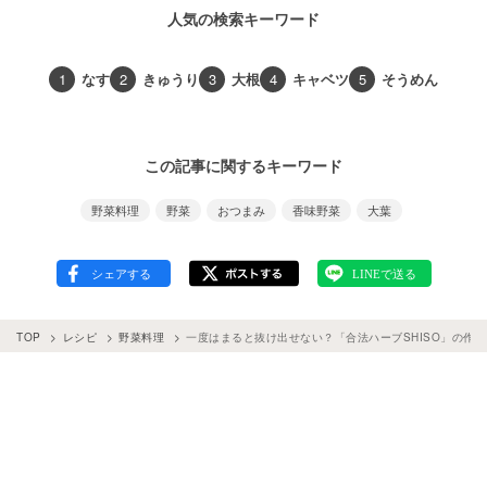
人気の検索キーワード
1
なす
2
きゅうり
3
大根
4
キャベツ
5
そうめん
この記事に関するキーワード
野菜料理
野菜
おつまみ
香味野菜
大葉
TOP
レシピ
野菜料理
一度はまると抜け出せない？「合法ハーブSHISO」の作