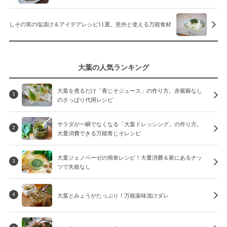
しその実の塩漬け＆アイデアレシピ11選。意外と使える万能食材
大葉の人気ランキング
大葉を煮るだけ「青じそジュース」の作り方。赤紫蘇なし
1
のさっぱり代用レシピ
サラダが一瞬でなくなる「大葉ドレッシング」の作り方。
2
大量消費できる万能青じそレシピ
大葉ジェノベーゼの簡単レシピ！大量消費＆家にあるナッ
3
ツで失敗なし
大葉とみょうがたっぷり！万能薬味漬けダレ
4