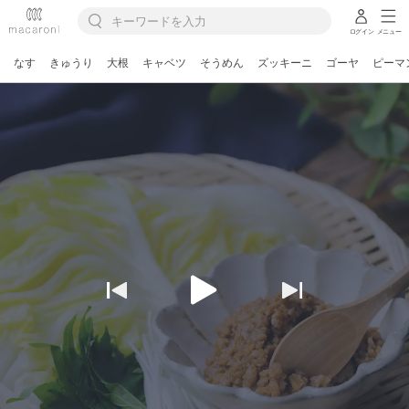
ログイン
メニュー
なす
きゅうり
大根
キャベツ
そうめん
ズッキーニ
ゴーヤ
ピーマ