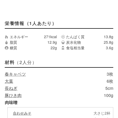
栄養情報（1人あたり）
エネルギー
271kcal
たんぱく質
13.8g
脂質
12.9g
炭水化物
25.8g
糖質
22g
食塩相当量
3.6g
（2人分）
材料
春キャベツ
3枚
大葉
6枚
長ねぎ
5cm
豚ひき肉
100g
肉味噌
合わせみそ
大さじ2杯