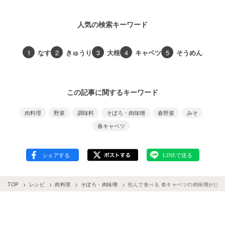
人気の検索キーワード
1
なす
2
きゅうり
3
大根
4
キャベツ
5
そうめん
この記事に関するキーワード
肉料理
野菜
調味料
そぼろ・肉味噌
春野菜
みそ
春キャベツ
TOP
レシピ
肉料理
そぼろ・肉味噌
包んで食べる 春キャベツの肉味噌がけ