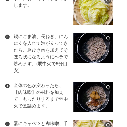
します。
鍋にごま油、長ねぎ、にん
3
にくを入れて泡が立ってき
たら、豚ひき肉を加えてそ
ぼろ状になるようにヘラで
炒めます。(弱中火で5分目
安)
全体の色が変わったら、
4
【肉味噌】の材料を加え
て、もったりするまで弱中
火で煮詰めます。
器にキャベツと肉味噌、千
5