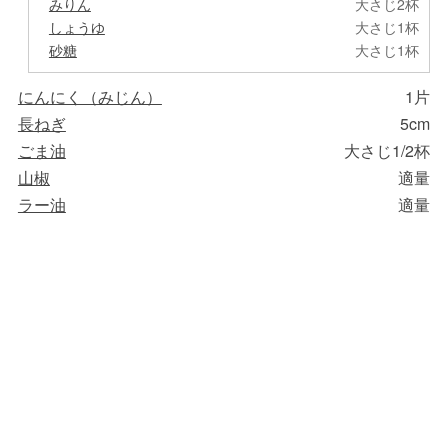
みりん
大さじ2杯
しょうゆ
大さじ1杯
砂糖
大さじ1杯
にんにく（みじん）
1片
長ねぎ
5cm
ごま油
大さじ1/2杯
山椒
適量
ラー油
適量