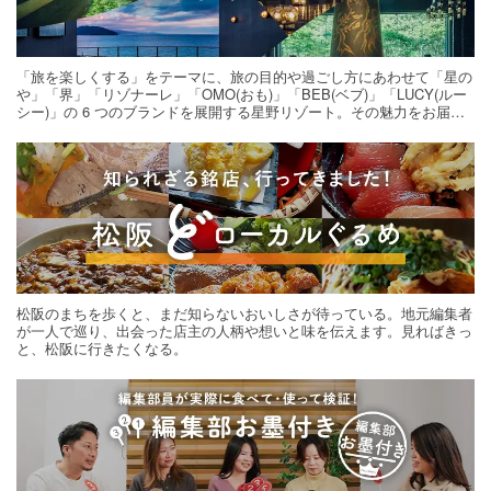
「旅を楽しくする」をテーマに、旅の目的や過ごし方にあわせて「星の
や」「界」「リゾナーレ」「OMO(おも)」「BEB(ベブ)」「LUCY(ルー
シー)」の 6 つのブランドを展開する星野リゾート。その魅力をお届け
する旅の連載。次の旅先探しのヒントにいかがですか？
松阪のまちを歩くと、まだ知らないおいしさが待っている。地元編集者
が一人で巡り、出会った店主の人柄や想いと味を伝えます。見ればきっ
と、松阪に行きたくなる。