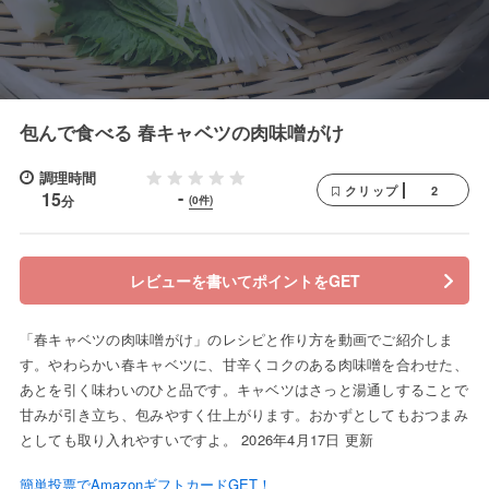
包んで食べる 春キャベツの肉味噌がけ
調理時間
2
クリップ
-
15
分
(0件)
レビューを書いてポイントをGET
「春キャベツの肉味噌がけ」のレシピと作り方を動画でご紹介しま
す。やわらかい春キャベツに、甘辛くコクのある肉味噌を合わせた、
あとを引く味わいのひと品です。キャベツはさっと湯通しすることで
甘みが引き立ち、包みやすく仕上がります。おかずとしてもおつまみ
としても取り入れやすいですよ。 2026年4月17日 更新
簡単投票でAmazonギフトカードGET！