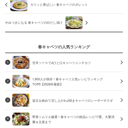
カリッと香ばしい 春キャベツのガレット
やみつきになる 春キャベツの白だし漬け
春キャベツの人気ランキング
甘辛ソースで♪ひと口キャベツメンチカツ
1
1,800人が保存！春キャベツ人気レシピランキング
2
TOP5【2026年最新】
温玉を絡めて召し上がれ♪焼きキャベツのシーザーサラダ
3
野菜ソムリエ厳選！春キャベツの絶品レシピ17選。大量消
4
費＆主菜まで